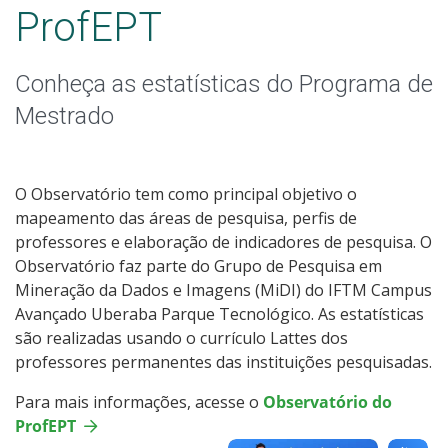
Egressos, Dissertações e Produtos Educacionais
ProfEPT
Área de Concentração e Linhas de Pesquisa
Conheça as estatísticas do Programa de
Produções Acadêmicas
Mestrado
Grupos e Redes de Pesquisa
O Observatório tem como principal objetivo o
Comissões Acadêmicas
mapeamento das áreas de pesquisa, perfis de
professores e elaboração de indicadores de pesquisa. O
Observatório faz parte do Grupo de Pesquisa em
Inserção Social
Mineração da Dados e Imagens (MiDI) do IFTM Campus
Avançado Uberaba Parque Tecnológico. As estatísticas
Observatório do ProfEPT
são realizadas usando o currículo Lattes dos
professores permanentes das instituições pesquisadas.
Agenda de Qualificações e Defesas
Para mais informações, acesse o
Observatório do
ProfEPT
Editais