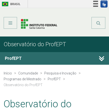
BRASIL
Órgãos do Governo
Acesso à informação
Legislação
Observatório do ProfEPT
ProfEPT
Processo Seletivo
Início
Comunidade
Pesquisa e Inovação
Programas de Mestrado
ProfEPT
Docentes
Observatório do ProfEPT
Discentes
Observatório do