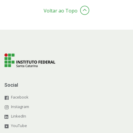
14- Ferramentas e Aspectos Tecnológicos
Voltar ao Topo
15- Avaliação Institucional
16- Carta de Serviços ao Usuário
17- Indicadores e estatísticas
18- Relatórios de Gestão
Social
19- Publicações Oficiais
Facebook
20- Consulta a processos
Instagram
LinkedIn
21- Relação com Fundação de Apoio
YouTube