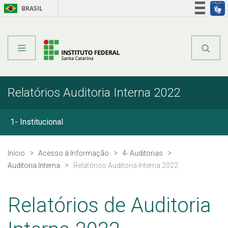
BRASIL
Órgãos do Governo
Acesso à informação
Legislação
Relatórios Auditoria Interna 2022
1- Institucional
2- Ações e Programas
Início
Acesso à Informação
4- Auditorias
Auditoria Interna
Relatórios Auditoria Interna 2022
3- Participação Social
Relatórios de Auditoria
4- Auditorias