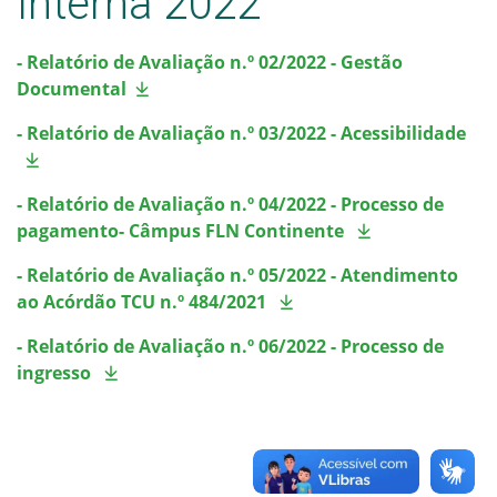
Interna 2022
5- Parcerias, convênios e transferências
- Relatório de Avaliação n.º 02/2022 - Gestão
6- Receitas e Despesas
Documental
7- Licitações e Contratos
- Relatório de Avaliação n.º 03/2022 - Acessibilidade
8- Servidores
- Relatório de Avaliação n.º 04/2022 - Processo de
pagamento- Câmpus FLN Continente
9- Informações Classificadas
- Relatório de Avaliação n.º 05/2022 - Atendimento
10- Serviço de Informação ao Cidadão (SIC)
ao Acórdão TCU n.º 484/2021
- Relatório de Avaliação n.º 06/2022 - Processo de
11- Perguntas Frequentes
ingresso
12- Dados Abertos
13 - Sanções Administrativas