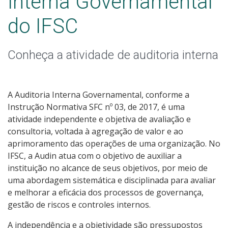
Interna Governamental
5- Parcerias, convênios e transferências
do IFSC
6- Receitas e Despesas
Conheça a atividade de auditoria interna
7- Licitações e Contratos
8- Servidores
A Auditoria Interna Governamental, conforme a
Instrução Normativa SFC nº 03, de 2017, é uma
9- Informações Classificadas
atividade independente e objetiva de avaliação e
consultoria, voltada à agregação de valor e ao
10- Serviço de Informação ao Cidadão (SIC)
aprimoramento das operações de uma organização. No
IFSC, a Audin atua com o objetivo de auxiliar a
11- Perguntas Frequentes
instituição no alcance de seus objetivos, por meio de
uma abordagem sistemática e disciplinada para avaliar
12- Dados Abertos
e melhorar a eficácia dos processos de governança,
gestão de riscos e controles internos.
13 - Sanções Administrativas
A independência e a objetividade são pressupostos