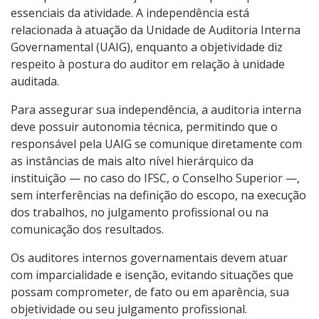
essenciais da atividade. A independência está
14- Ferramentas e Aspectos Tecnológicos
relacionada à atuação da Unidade de Auditoria Interna
Governamental (UAIG), enquanto a objetividade diz
15- Avaliação Institucional
respeito à postura do auditor em relação à unidade
auditada.
16- Carta de Serviços ao Usuário
Para assegurar sua independência, a auditoria interna
deve possuir autonomia técnica, permitindo que o
17- Indicadores e estatísticas
responsável pela UAIG se comunique diretamente com
as instâncias de mais alto nível hierárquico da
18- Relatórios de Gestão
instituição — no caso do IFSC, o Conselho Superior —,
sem interferências na definição do escopo, na execução
dos trabalhos, no julgamento profissional ou na
19- Publicações Oficiais
comunicação dos resultados.
20- Consulta a processos
Os auditores internos governamentais devem atuar
com imparcialidade e isenção, evitando situações que
21- Relação com Fundação de Apoio
possam comprometer, de fato ou em aparência, sua
objetividade ou seu julgamento profissional.