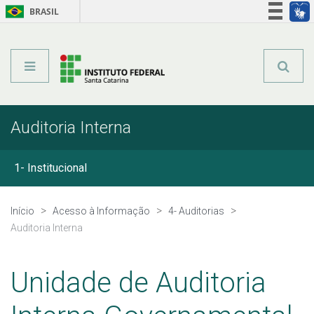
BRASIL
Órgãos do Governo
Acesso à informação
Legislação
Auditoria Interna
1- Institucional
2- Ações e Programas
Início
Acesso à Informação
4- Auditorias
Auditoria Interna
3- Participação Social
Unidade de Auditoria
4- Auditorias