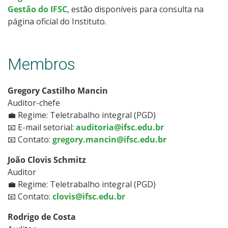
Gestão do IFSC
, estão disponíveis para consulta na
Política de Cookies do IFSC
página oficial do Instituto.
Membros
Gregory Castilho Mancin
Auditor-chefe
💼 Regime: Teletrabalho integral (PGD)
📧 E-mail setorial:
auditoria@ifsc.edu.br
📧 Contato:
gregory.mancin@ifsc.edu.br
João Clovis Schmitz
Auditor
💼 Regime: Teletrabalho integral (PGD)
📧 Contato:
clovis@ifsc.edu.br
Rodrigo de Costa