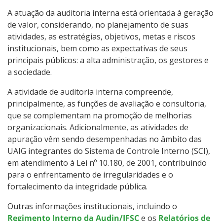
22- LGPD - Lei Geral de Proteção de Dados
A atuação da auditoria interna está orientada à geração
de valor, considerando, no planejamento de suas
23- Prestação de Contas
atividades, as estratégias, objetivos, metas e riscos
institucionais, bem como as expectativas de seus
24 - Gestão de Riscos
principais públicos: a alta administração, os gestores e
a sociedade.
25- Atos normativos
A atividade de auditoria interna compreende,
principalmente, as funções de avaliação e consultoria,
26 - Ensino Superior
que se complementam na promoção de melhorias
organizacionais. Adicionalmente, as atividades de
27 - Disposição cronológica de pagamentos
apuração vêm sendo desempenhadas no âmbito das
UAIG integrantes do Sistema de Controle Interno (SCI),
28- Observatório de Acesso, Permanência e Êxito
em atendimento à Lei nº 10.180, de 2001, contribuindo
para o enfrentamento de irregularidades e o
fortalecimento da integridade pública.
29- Corregedoria
Outras informações institucionais, incluindo o
Política de Privacidade do Portal do IFSC
Regimento Interno da Audin/IFSC
e os
Relatórios de