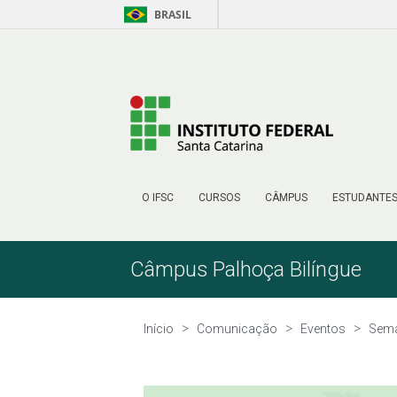
BRASIL
Pular para o Conteúdo
O IFSC
CURSOS
CÂMPUS
ESTUDANTE
Câmpus Palhoça Bilíngue
Início
Comunicação
Eventos
Sema