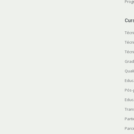
Prog
Cur
Técn
Técn
Técn
Grad
Quali
Educ
Pós-
Educ
Tran
Parti
Parc