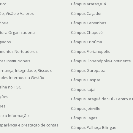
rico
Câmpus Araranguá
ão, Visão e Valores
Câmpus Caçador
doria
Câmpus Canoinhas
utura Organizacional
Câmpus Chapecó
giados
Câmpus Criciúma
mentos Norteadores
Câmpus Florianópolis
icas institucionais
Câmpus Florianópolis-Continente
rnança, Integridade, Riscos e
Câmpus Garopaba
roles Internos da Gestão
Câmpus Gaspar
alhe no IFSC
Câmpus Itajaí
ações
Câmpus Jaraguá do Sul - Centro e
ções
Câmpus Joinville
so à Informação
Câmpus Lages
sparência e prestação de contas
Câmpus Palhoça Bilíngue