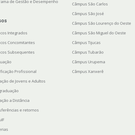
rama de Gestão e Desempenho
Câmpus São Carlos
Câmpus São José
sos
Câmpus São Lourenço do Oeste
icos Integrados
Câmpus São Miguel do Oeste
icos Concomitantes
Câmpus Tijucas
icos Subsequentes
Câmpus Tubarão
uação
Câmpus Urupema
ficação Profissional
Câmpus Xanxerê
ação de Jovens e Adultos
graduação
ação a Distância
sferências e retornos
uIF
erias