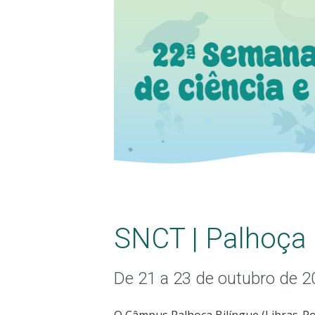
SNCT | Palhoça 
De 21 a 23 de outubro de 2
O Câmpus Palhoça Bilíngue (Libras-Po