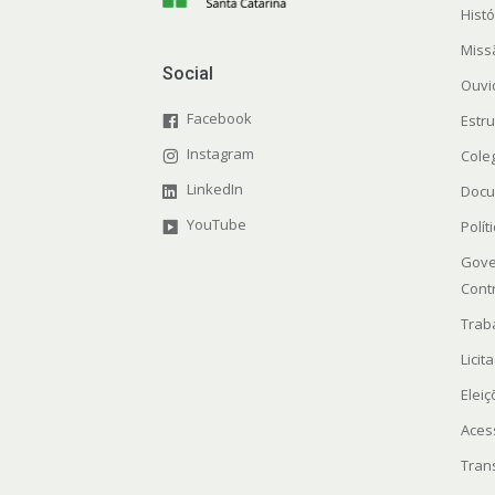
Histó
Miss
Social
Ouvi
Facebook
Estr
Instagram
Cole
LinkedIn
Docu
YouTube
Polít
Gove
Cont
Trab
Licit
Elei
Aces
Tran