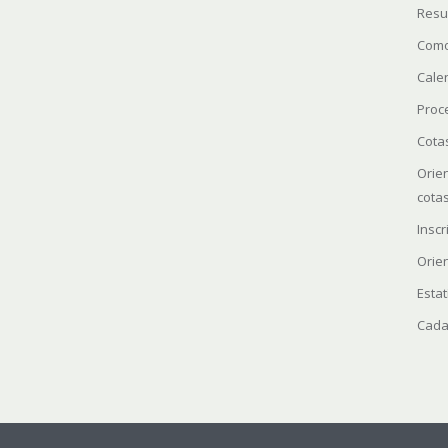
Resu
Como
Cale
Proc
Cota
Orie
cota
Insc
Orie
Estat
Cada