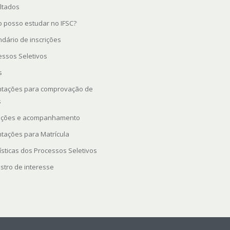
ltados
 posso estudar no IFSC?
ndário de inscrições
essos Seletivos
s
ntações para comprovação de
s
rições e acompanhamento
ntações para Matrícula
ísticas dos Processos Seletivos
stro de interesse