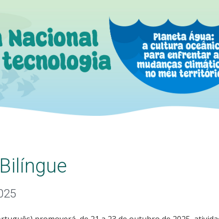
Bilíngue
025
rtuguês) promoverá, de 21 a 23 de outubro de 2025, ativid