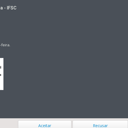
a - IFSC
feira.
Aceitar
Recusar