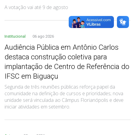
A votação vai até 9 de agosto
Institucional
06 ago 2026
Audiência Pública em Antônio Carlos
destaca construção coletiva para
implantação de Centro de Referência do
IFSC em Biguaçu
Segunda de três reuniões públicas reforça papel da
comunidade na definição de cursos e prioridades; nova
unidade será vinculada ao Câmpus Florianópolis e deve
iniciar atividades em setembro.