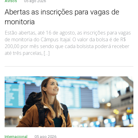
Avisos
05 ago 2026
Abertas as inscrições para vagas de
monitoria
Estão abertas, até 16 de agosto, as inscrições para vagas
de monitoria do Câmpus Itajaí. O valor da bolsa é de R$
200,00 por mês sendo que cada bolsista poderá receber
até três parcelas, [...]
Internacional
05 ago 2026