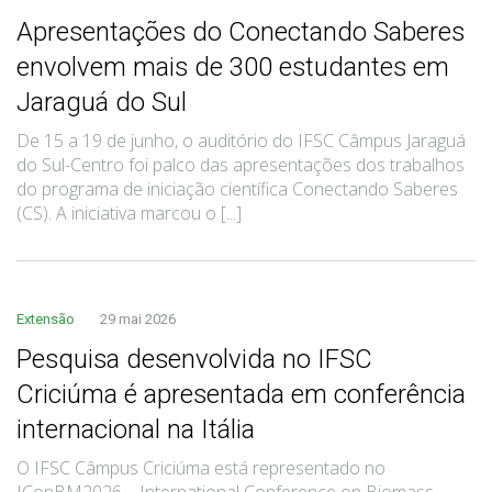
Apresentações do Conectando Saberes
envolvem mais de 300 estudantes em
Jaraguá do Sul
De 15 a 19 de junho, o auditório do IFSC Câmpus Jaraguá
do Sul-Centro foi palco das apresentações dos trabalhos
do programa de iniciação científica Conectando Saberes
(CS). A iniciativa marcou o [...]
Extensão
29 mai 2026
Pesquisa desenvolvida no IFSC
Criciúma é apresentada em conferência
internacional na Itália
O IFSC Câmpus Criciúma está representado no
IConBM2026 – International Conference on Biomass,