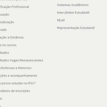
Sistemas Acadêmicos
ficação Profissional
Intercâmbio Estudantil
uação
NEaD
cialização
Representação Estudantil
rado
ação a Distância
s os cursos
ltados
ltados Vagas Remanescentes
sferências e Retornos
rições e acompanhamento
 posso estudar no IFSC?
ndários de inscrições
is
s