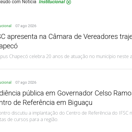
teúdo com Notícia
Institucional
.
tucional
07 ago 2026
SC apresenta na Câmara de Vereadores traj
apecó
pus Chapecó celebra 20 anos de atuação no município neste 
tucional
07 ago 2026
diência pública em Governador Celso Ramos
ntro de Referência em Biguaçu
ntro discutiu a implantação do Centro de Referência do IFSC 
tas de cursos para a região.