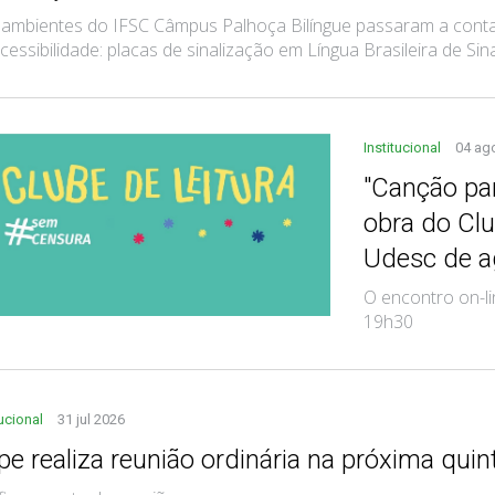
mbientes do IFSC Câmpus Palhoça Bilíngue passaram a contar
cessibilidade: placas de sinalização em Língua Brasileira de Sinais
Institucional
04 ag
"Canção par
obra do Clu
Udesc de a
O encontro on-li
19h30
tucional
31 jul 2026
e realiza reunião ordinária na próxima quint