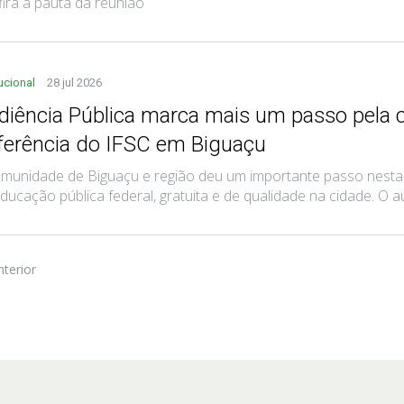
ira a pauta da reunião
tucional
28 jul 2026
diência Pública marca mais um passo pela c
ferência do IFSC em Biguaçu
munidade de Biguaçu e região deu um importante passo nesta 
ducação pública federal, gratuita e de qualidade na cidade. O audi
nterior