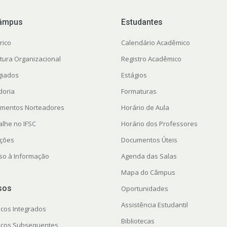
âmpus
Estudantes
rico
Calendário Acadêmico
utura Organizacional
Registro Acadêmico
giados
Estágios
doria
Formaturas
mentos Norteadores
Horário de Aula
alhe no IFSC
Horário dos Professores
ações
Documentos Úteis
so à Informação
Agenda das Salas
Mapa do Câmpus
sos
Oportunidades
Assistência Estudantil
icos Integrados
Bibliotecas
icos Subsequentes