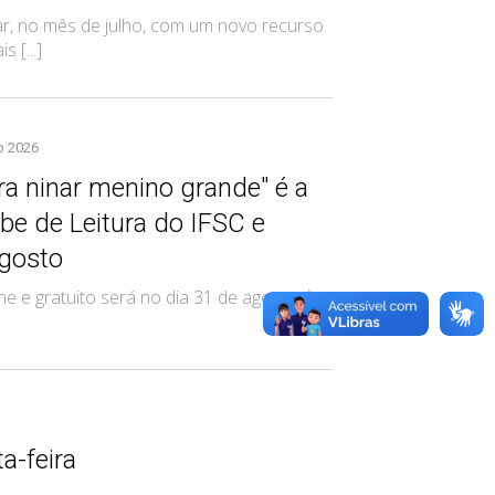
, no mês de julho, com um novo recurso
 [...]
o 2026
a ninar menino grande" é a
be de Leitura do IFSC e
gosto
ne e gratuito será no dia 31 de agosto, às
a-feira