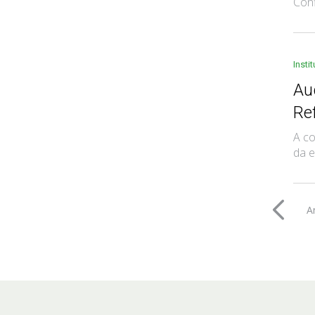
Conf
Insti
Au
Re
A co
da e
A