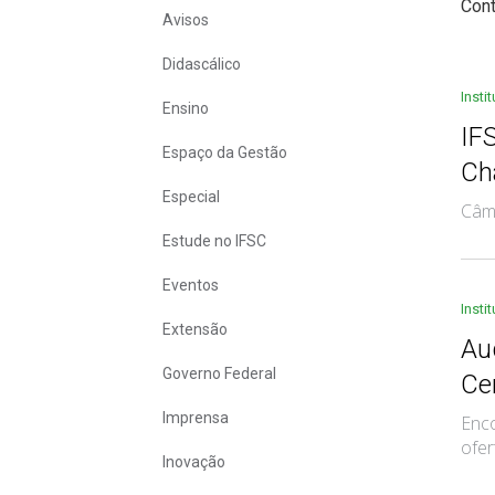
Con
Avisos
Didascálico
Insti
Ensino
IF
Espaço da Gestão
Ch
Especial
Câm
Estude no IFSC
Eventos
Insti
Extensão
Au
Governo Federal
Ce
Imprensa
Enco
ofer
Inovação