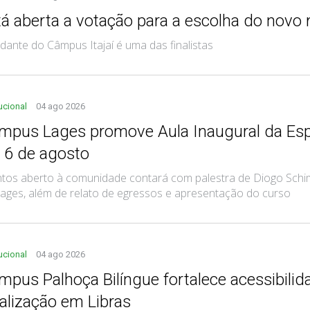
tá aberta a votação para a escolha do novo
dante do Câmpus Itajaí é uma das finalistas
tucional
04 ago 2026
mpus Lages promove Aula Inaugural da Esp
a 6 de agosto
tos aberto à comunidade contará com palestra de Diogo Schim
ages, além de relato de egressos e apresentação do curso
tucional
04 ago 2026
mpus Palhoça Bilíngue fortalece acessibili
nalização em Libras