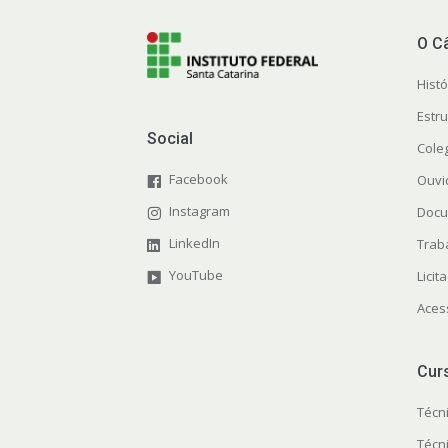
O C
Histó
Estr
Social
Cole
Facebook
Ouvi
Instagram
Docu
LinkedIn
Trab
YouTube
Licit
Aces
Cur
Técn
Técn