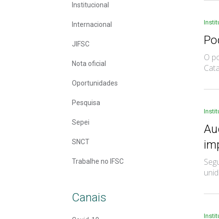
Institucional
Insti
Internacional
Po
JIFSC
O po
Nota oficial
Cata
Oportunidades
Pesquisa
Insti
Sepei
Au
SNCT
im
Segu
Trabalhe no IFSC
unid
Canais
Insti