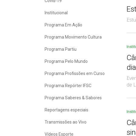
Covid-19
Es
Institucional
Estu
Programa Em Ação
Programa Movimento Cultura
Insti
Programa Partiu
Câ
Programa Pelo Mundo
di
Programa Profissões em Curso
Even
de L
Programa Repórter IFSC
Programa Saberes & Sabores
Reportagens especiais
Insti
Câ
Transmissões ao Vivo
si
Vídeos Esporte