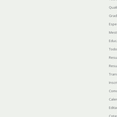
Quali
Grad
Espe
Mest
Educ
Todo
Resu
Resu
Tran
Insc
Como
Cale
Edita
Cota