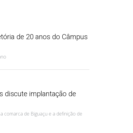
etória de 20 anos do Câmpus
ano
 discute implantação de
na comarca de Biguaçu e a definição de