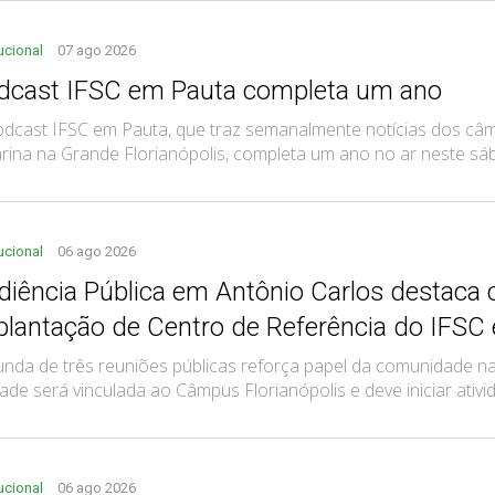
tucional
07 ago 2026
dcast IFSC em Pauta completa um ano
dcast IFSC em Pauta, que traz semanalmente notícias dos câm
rina na Grande Florianópolis, completa um ano no ar neste sába
tucional
06 ago 2026
diência Pública em Antônio Carlos destaca 
plantação de Centro de Referência do IFSC
nda de três reuniões públicas reforça papel da comunidade na 
ade será vinculada ao Câmpus Florianópolis e deve iniciar ati
tucional
06 ago 2026