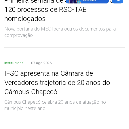
Primeira semana de análise finaliza com
120 processos de RSC-TAE
homologados
Nova portaria do MEC libera outros documentos para
comprovação
Institucional
07 ago 2026
IFSC apresenta na Câmara de
Vereadores trajetória de 20 anos do
Câmpus Chapecó
Câmpus Chapecó celebra 20 anos de atuação no
município neste ano