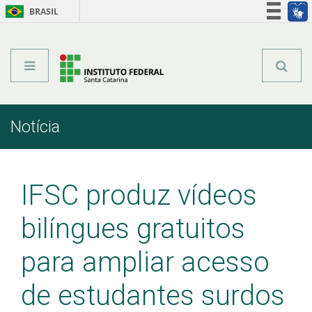
BRASIL
Órgãos do Governo
Acesso à informação
Legislação
Notícia
Início
Comunicação
Notícia
IFSC produz vídeos
bilíngues gratuitos
para ampliar acesso
de estudantes surdos