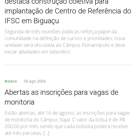
destaca construção coletiva para
implantação de Centro de Referência do
IFSC em Biguaçu
Segunda de três reuniões públicas reforça papel da
comunidade na definição de cursos e prioridades; nova
unidade será vinculada ao Câmpus Florianópolis e deve
iniciar atividades em setembro.
Avisos
05 ago 2026
Abertas as inscrições para vagas de
monitoria
Estão abertas, até 16 de agosto, as inscrições para vagas
de monitoria do Câmpus Itajaí. O valor da bolsa é de R$
200,00 por mês sendo que cada bolsista poderá receber
até três parcelas, [...]