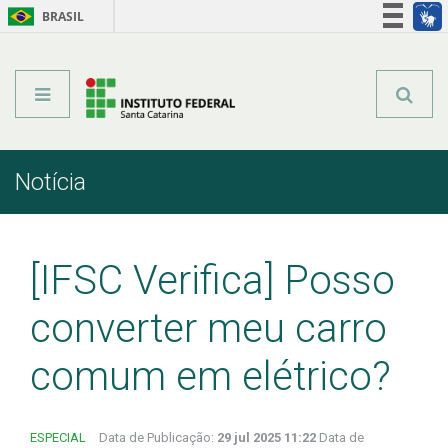
BRASIL
Órgãos do Governo
Acesso à informação
Legislação
Notícia
Início
Comunicação
Notícia
[IFSC Verifica] Posso
converter meu carro
comum em elétrico?
ESPECIAL
Data de Publicação:
29 jul 2025 11:22
Data de