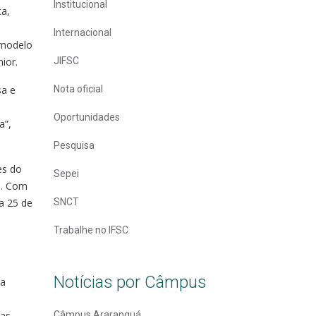
Institucional
ta,
Internacional
 modelo
ior.
JIFSC
sa e
Nota oficial
Oportunidades
a”,
Pesquisa
es do
Sepei
u. Com
a 25 de
SNCT
Trabalhe no IFSC
Notícias por Câmpus
 a
as,
Câmpus Araranguá