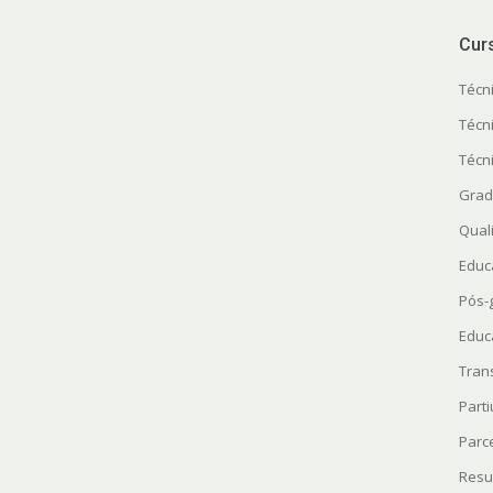
Cur
Técn
Técn
Técn
Grad
Quali
Educ
Pós-
Educ
Tran
Parti
Parc
Resu