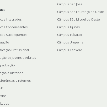
Câmpus São José
sos
Câmpus São Lourenço do Oeste
icos Integrados
Câmpus São Miguel do Oeste
icos Concomitantes
Câmpus Tijucas
icos Subsequentes
Câmpus Tubarão
uação
Câmpus Urupema
ficação Profissional
Câmpus Xanxerê
ação de Jovens e Adultos
graduação
ação a Distância
sferências e retornos
uIF
erias
ltados