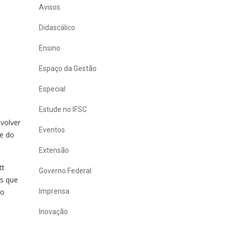
Avisos
Didascálico
Ensino
Espaço da Gestão
Especial
Estude no IFSC
volver
Eventos
te do
Extensão
tt
Governo Federal
as que
no
Imprensa
Inovação