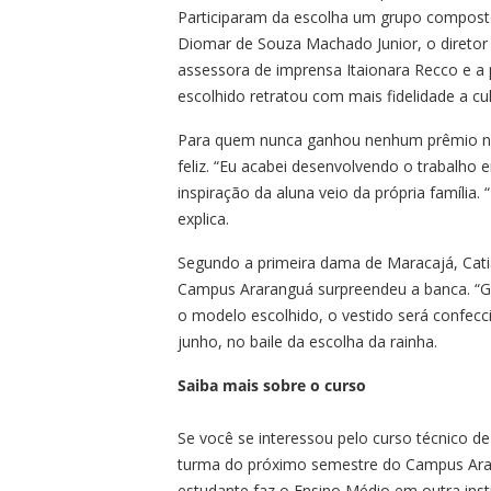
Participaram da escolha um grupo composto 
Diomar de Souza Machado Junior, o diretor 
assessora de imprensa Itaionara Recco e a
escolhido retratou com mais fidelidade a cu
Para quem nunca ganhou nenhum prêmio na 
feliz. “Eu acabei desenvolvendo o trabalho
inspiração da aluna veio da própria família.
explica.
Segundo a primeira dama de Maracajá, Cati
Campus Araranguá surpreendeu a banca. “Go
o modelo escolhido, o vestido será confecc
junho, no baile da escolha da rainha.
Saiba mais sobre o curso
Se você se interessou pelo curso técnico d
turma do próximo semestre do Campus Arar
estudante faz o Ensino Médio em outra insti