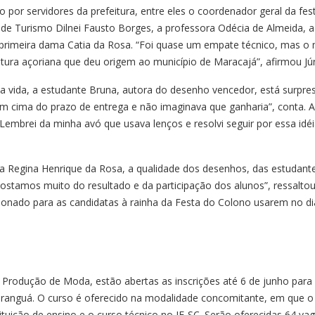
por servidores da prefeitura, entre eles o coordenador geral da fes
de Turismo Dilnei Fausto Borges, a professora Odécia de Almeida, a
 primeira dama Catia da Rosa. “Foi quase um empate técnico, mas o
ltura açoriana que deu origem ao município de Maracajá”, afirmou Jún
vida, a estudante Bruna, autora do desenho vencedor, está surpre
 em cima do prazo de entrega e não imaginava que ganharia”, conta. A
 “Lembrei da minha avó que usava lenços e resolvi seguir por essa idéi
a Regina Henrique da Rosa, a qualidade dos desenhos, das estudant
stamos muito do resultado e da participação dos alunos”, ressalto
ionado para as candidatas à rainha da Festa do Colono usarem no di
e Produção de Moda, estão abertas as inscrições até 6 de junho para
anguá. O curso é oferecido na modalidade concomitante, em que o
tuição de ensino e o curso técnico no IF-SC. Serão oferecidas 64 vag