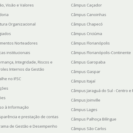
ão, Visão e Valores
Câmpus Caçador
doria
Câmpus Canoinhas
utura Organizacional
Câmpus Chapecó
giados
Câmpus Criciúma
mentos Norteadores
Câmpus Florianópolis
icas institucionais
Câmpus Florianópolis-Continente
rnança, Integridade, Riscos e
Câmpus Garopaba
roles Internos da Gestão
Câmpus Gaspar
alhe no IFSC
Câmpus Itajaí
ações
Câmpus Jaraguá do Sul - Centro e
ções
Câmpus Joinville
so à Informação
Câmpus Lages
sparência e prestação de contas
Câmpus Palhoça Bilíngue
rama de Gestão e Desempenho
Câmpus São Carlos