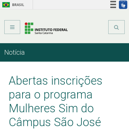
BRASIL
Órgãos do Governo
Acesso à informação
Legislação
Notícia
Início
Comunicação
Notícia
Abertas inscrições
para o programa
Mulheres Sim do
Câmpus São José