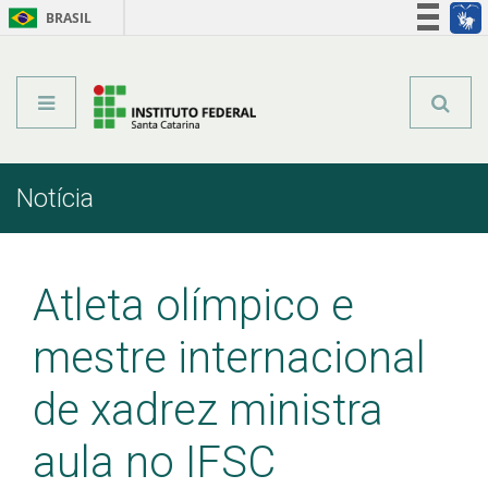
BRASIL
Órgãos do Governo
Acesso à informação
Legislação
Notícia
Início
Comunicação
Notícia
Atleta olímpico e
mestre internacional
de xadrez ministra
aula no IFSC