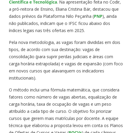
Científica e Tecnológica
. Na apresentação feita no Codir,
a pró-reitora de Ensino, Eliana Cristina Bär, destacou que
dados prévios da Plataforma Nilo Peçanha (
PNP
), ainda
não publicados, indicam que o IFSC ficou abaixo dos
índices legais nas três ofertas em 2025.
Pela nova metodologia, as vagas foram divididas em dois
tipos, de acordo com sua destinação: vagas de
consolidação (para suprir perdas judiciais e áreas com
carga horária extrapolada) e vagas de expansão (com foco
em novos cursos que alavanquem os indicadores
institucionais).
O método inclui uma fórmula matemática, que considera
fatores como número de vagas abertas, equalização de
carga horária, taxa de ocupação de vagas e um peso
atribuído a cada tipo de curso. O objetivo foi priorizar
cursos que gerem mais matrículas por docente. A equipe
técnica que elaborou a proposta levou em conta os Planos
de Ofertas de Cursos e Vagas (
POCVs
) de cada câmpus,