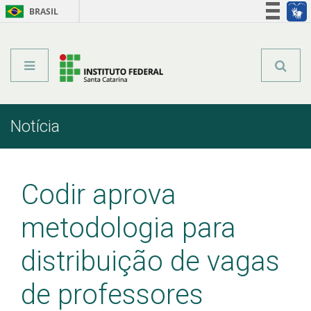
BRASIL
Órgãos do Governo
Acesso à informação
Legislação
Notícia
Início
Comunicação
Notícia
Codir aprova
metodologia para
distribuição de vagas
de professores