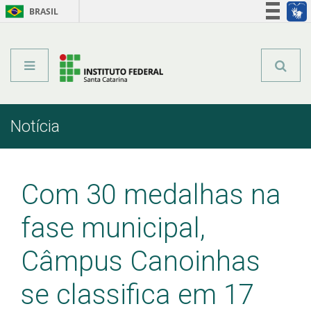
BRASIL
Órgãos do Governo
Acesso à informação
Legislação
Notícia
Início
Comunicação
Notícia
Com 30 medalhas na
fase municipal,
Câmpus Canoinhas
se classifica em 17