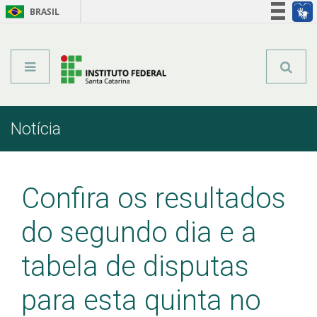
BRASIL
Órgãos do Governo
Acesso à informação
Legislação
Notícia
Início
Comunicação
Notícia
Confira os resultados
do segundo dia e a
tabela de disputas
para esta quinta no