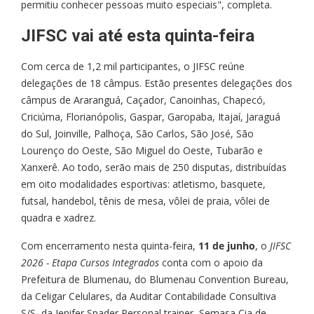
permitiu conhecer pessoas muito especiais", completa.
JIFSC vai até esta quinta-feira
Com cerca de 1,2 mil participantes, o JIFSC reúne
delegações de 18 câmpus. Estão presentes delegações dos
câmpus de Araranguá, Caçador, Canoinhas, Chapecó,
Criciúma, Florianópolis, Gaspar, Garopaba, Itajaí, Jaraguá
do Sul, Joinville, Palhoça, São Carlos, São José, São
Lourenço do Oeste, São Miguel do Oeste, Tubarão e
Xanxerê. Ao todo, serão mais de 250 disputas, distribuídas
em oito modalidades esportivas: atletismo, basquete,
futsal, handebol, tênis de mesa, vôlei de praia, vôlei de
quadra e xadrez.
Com encerramento nesta quinta-feira,
11 de junho
, o
JIFSC
2026 - Etapa Cursos Integrados
conta com o apoio da
Prefeitura de Blumenau, do Blumenau Convention Bureau,
da Celigar Celulares, da Auditar Contabilidade Consultiva
S/S, da Jenifer Spader Personal trainer, Semasa Cia de