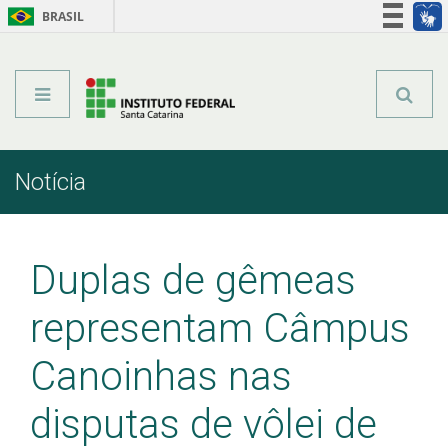
BRASIL
Órgãos do Governo
Acesso à informação
Legislação
Notícia
Início
Comunicação
Notícia
Duplas de gêmeas
representam Câmpus
Canoinhas nas
disputas de vôlei de