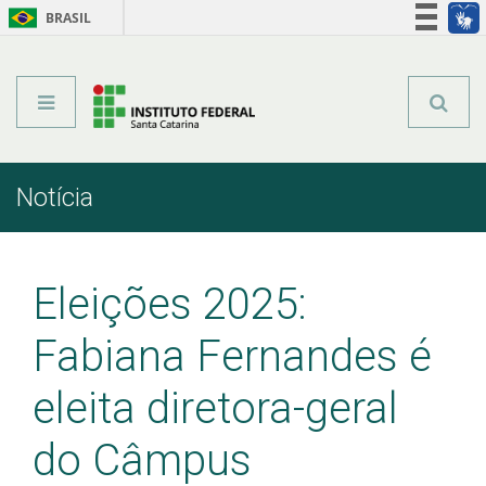
BRASIL
Órgãos do Governo
Acesso à informação
Legislação
Notícia
Início
Comunicação
Notícia
Eleições 2025:
Fabiana Fernandes é
eleita diretora-geral
do Câmpus