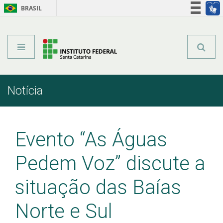
BRASIL
Órgãos do Governo
Acesso à informação
Legislação
Notícia
Início
Comunicação
Notícia
Evento “As Águas
Pedem Voz” discute a
situação das Baías
Norte e Sul