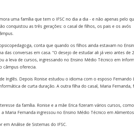
ora uma família que tem o IFSC no dia a dia - e não apenas pelo q
ão conquistou as três gerações: o casal de filhos, os pais e os avós
câmpus.
opsicopedagoga, conta que quando os filhos ainda estavam no Ensi
 das conversas em casa. ”O desejo de estudar ali já veio antes de 2
ou a leva de cursos, ingressando no Ensino Médio Técnico em Inform
 o câmpus oferecia.
o de Inglês. Depois Ronise estudou o idioma com o esposo Fernando 
ormática de curta duração. A outra filha do casal, Maria Fernanda, 
eresse da família. Ronise e a mãe Erica fizeram vários cursos, como
no a Maria Fernanda ingressou no Ensino Médio Técnico em Alimentos
or em Análise de Sistemas do IFSC.