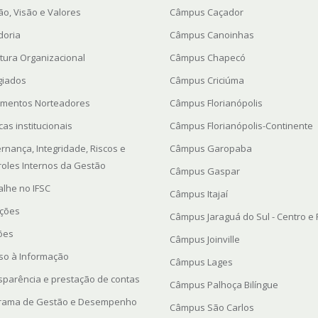
ão, Visão e Valores
Câmpus Caçador
doria
Câmpus Canoinhas
utura Organizacional
Câmpus Chapecó
giados
Câmpus Criciúma
mentos Norteadores
Câmpus Florianópolis
icas institucionais
Câmpus Florianópolis-Continente
rnança, Integridade, Riscos e
Câmpus Garopaba
roles Internos da Gestão
Câmpus Gaspar
alhe no IFSC
Câmpus Itajaí
ações
Câmpus Jaraguá do Sul - Centro e
ções
Câmpus Joinville
so à Informação
Câmpus Lages
sparência e prestação de contas
Câmpus Palhoça Bilíngue
rama de Gestão e Desempenho
Câmpus São Carlos