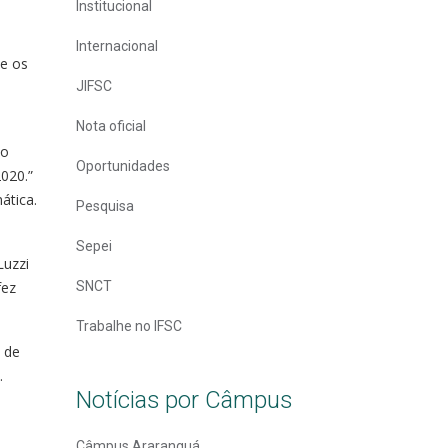
Institucional
Internacional
ue os
JIFSC
Nota oficial
no
Oportunidades
020.”
ática.
Pesquisa
Sepei
Luzzi
fez
SNCT
Trabalhe no IFSC
 de
.
Notícias por Câmpus
Câmpus Araranguá