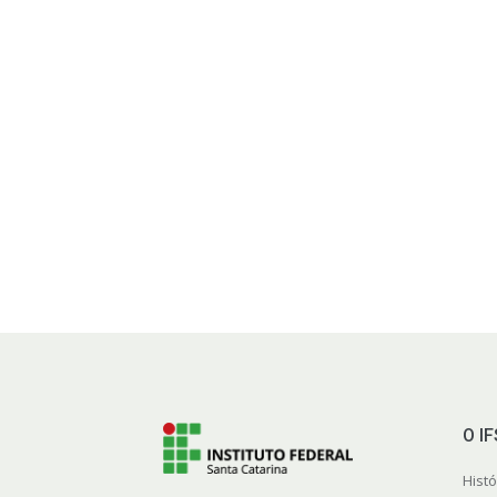
O I
Histó