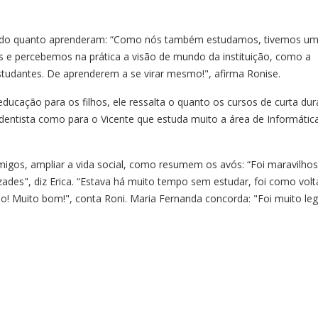
lar do quanto aprenderam: “Como nós também estudamos, tivemos u
e percebemos na prática a visão de mundo da instituição, como a
studantes. De aprenderem a se virar mesmo!", afirma Ronise.
ducação para os filhos, ele ressalta o quanto os cursos de curta du
entista como para o Vicente que estuda muito a área de Informática
amigos, ampliar a vida social, como resumem os avós: “Foi maravilhos
des", diz Erica. “Estava há muito tempo sem estudar, foi como volt
o! Muito bom!", conta Roni. Maria Fernanda concorda: "Foi muito leg