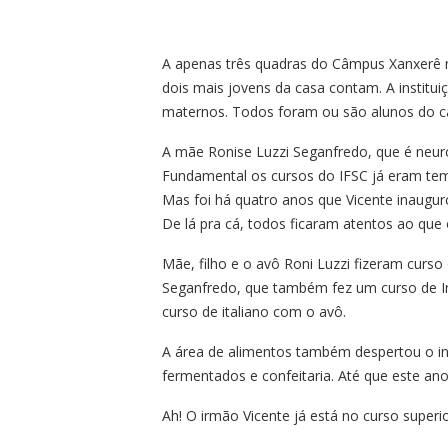
A apenas três quadras do Câmpus Xanxerê m
dois mais jovens da casa contam. A instituiç
maternos. Todos foram ou são alunos do 
A mãe Ronise Luzzi Seganfredo, que é neur
Fundamental os cursos do IFSC já eram tema
Mas foi há quatro anos que Vicente inaugur
De lá pra cá, todos ficaram atentos ao que
Mãe, filho e o avô Roni Luzzi fizeram curs
Seganfredo, que também fez um curso de Inf
curso de italiano com o avô.
A área de alimentos também despertou o int
fermentados e confeitaria. Até que este a
Ah! O irmão Vicente já está no curso superi