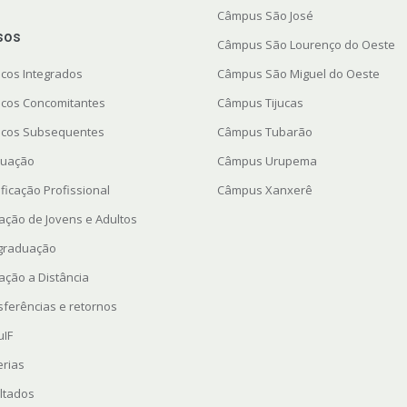
Câmpus São José
sos
Câmpus São Lourenço do Oeste
icos Integrados
Câmpus São Miguel do Oeste
icos Concomitantes
Câmpus Tijucas
icos Subsequentes
Câmpus Tubarão
uação
Câmpus Urupema
ficação Profissional
Câmpus Xanxerê
ação de Jovens e Adultos
graduação
ação a Distância
sferências e retornos
uIF
erias
ltados