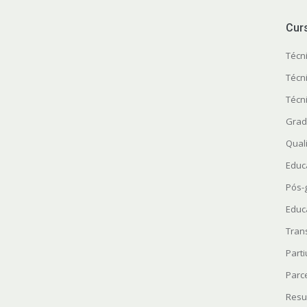
Cur
Técn
Técn
Técn
Grad
Quali
Educ
Pós-
Educ
Tran
Parti
Parc
Resu