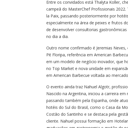
Entre os convidados está Thalyta Koller, ch
campeã do MasterChef Profissionais 2022. Th
la Paix, passando posteriormente por hotéi
especialmente na área de peixes e frutos d
de desenvolver consultorias gastronômicas e
no dia a dia.
Outro nome confirmado é Jeremias Neves, e
Pit Floripa, referência em American Barbec
em um modelo de negócio inovador, que ho
no Top Market e nova unidade em expansão 
em American Barbecue voltada ao mercado 
O evento ainda traz Nahuel Algotr, profissi
Nascido na Argentina, iniciou a carreira 
passando também pela Espanha, onde atuou 
hotéis do Sul do Brasil, como o Casa da M
Costão do Santinho e se destaca pela gestão
cliente. Nahuel possui formação em Hotelari
graduações em gastronomia e gestão de pe