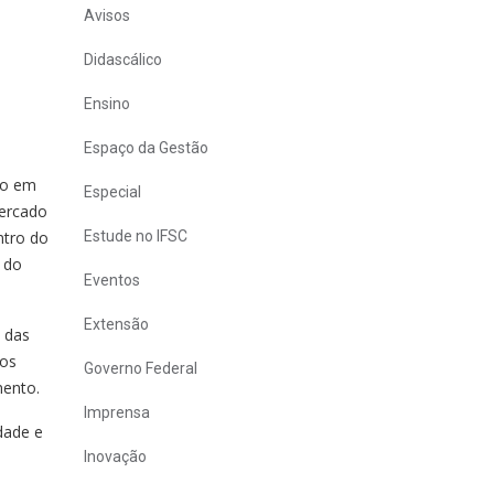
Avisos
Didascálico
Ensino
Espaço da Gestão
ão em
Especial
mercado
ntro do
Estude no IFSC
 do
Eventos
Extensão
 das
 os
Governo Federal
mento.
Imprensa
dade e
Inovação