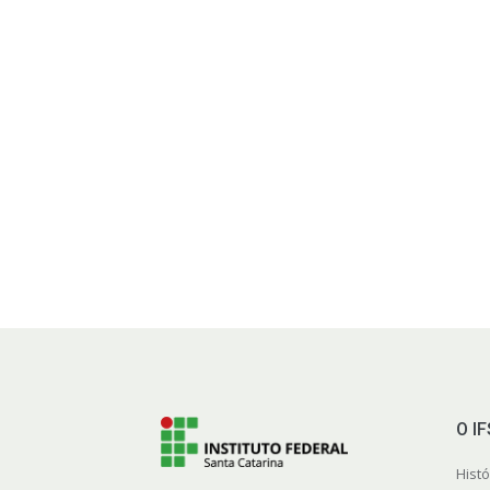
O I
Histó