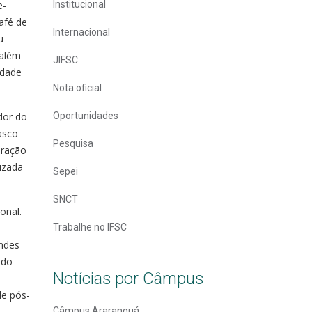
e-
Institucional
afé de
Internacional
u
 além
JIFSC
idade
Nota oficial
dor do
Oportunidades
asco
Pesquisa
eração
izada
Sepei
SNCT
onal.
Trabalhe no IFSC
andes
 do
Notícias por Câmpus
o
de pós-
Câmpus Araranguá