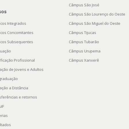
Câmpus São José
sos
Câmpus São Lourenço do Oeste
icos Integrados
Câmpus São Miguel do Oeste
icos Concomitantes
Câmpus Tijucas
icos Subsequentes
Câmpus Tubarão
uação
Câmpus Urupema
ficação Profissional
Câmpus Xanxerê
ação de Jovens e Adultos
graduação
ação a Distância
sferências e retornos
uIF
erias
ltados