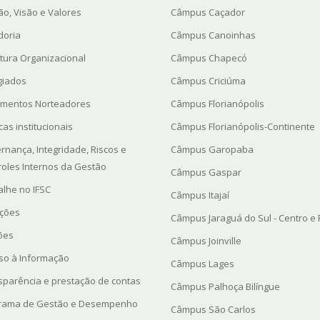
ão, Visão e Valores
Câmpus Caçador
doria
Câmpus Canoinhas
utura Organizacional
Câmpus Chapecó
giados
Câmpus Criciúma
mentos Norteadores
Câmpus Florianópolis
icas institucionais
Câmpus Florianópolis-Continente
rnança, Integridade, Riscos e
Câmpus Garopaba
roles Internos da Gestão
Câmpus Gaspar
alhe no IFSC
Câmpus Itajaí
ações
Câmpus Jaraguá do Sul - Centro e
ções
Câmpus Joinville
so à Informação
Câmpus Lages
sparência e prestação de contas
Câmpus Palhoça Bilíngue
rama de Gestão e Desempenho
Câmpus São Carlos