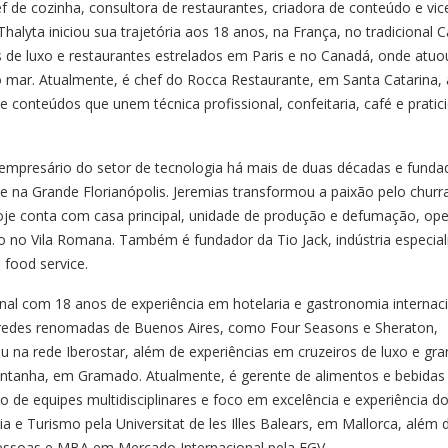
ef de cozinha, consultora de restaurantes, criadora de conteúdo e vic
alyta iniciou sua trajetória aos 18 anos, na França, no tradicional C
s de luxo e restaurantes estrelados em Paris e no Canadá, onde atuo
o mar. Atualmente, é chef do Rocca Restaurante, em Santa Catarina,
 conteúdos que unem técnica profissional, confeitaria, café e pratic
mpresário do setor de tecnologia há mais de duas décadas e funda
ue na Grande Florianópolis. Jeremias transformou a paixão pelo churr
je conta com casa principal, unidade de produção e defumação, op
no Vila Romana. Também é fundador da Tio Jack, indústria especial
food service.
onal com 18 anos de experiência em hotelaria e gastronomia internaci
em redes renomadas de Buenos Aires, como Four Seasons e Sheraton,
na rede Iberostar, além de experiências em cruzeiros de luxo e gr
ontanha, em Gramado. Atualmente, é gerente de alimentos e bebidas
 de equipes multidisciplinares e foco em excelência e experiência d
a e Turismo pela Universitat de les Illes Balears, em Mallorca, além 
ssoas e MBA em Mercado Internacional pela FGV.