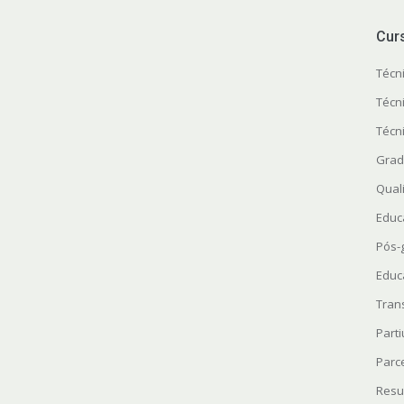
Cur
Técn
Técn
Técn
Grad
Quali
Educ
Pós-
Educ
Tran
Parti
Parc
Resu