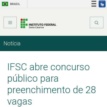
BRASIL
Órgãos do Governo
Acesso à informação
Legislação
Notícia
Início
Comunicação
Notícia
IFSC abre concurso
público para
preenchimento de 28
vagas