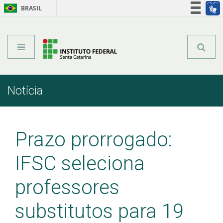
BRASIL
Órgãos do Governo
Acesso à informação
Legislação
Notícia
Início
Comunicação
Notícia
Prazo prorrogado:
IFSC seleciona
professores
substitutos para 19