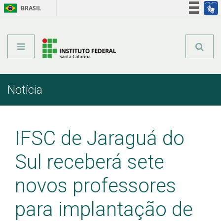
BRASIL
Órgãos do Governo
Acesso à informação
Legislação
Notícia
Início
Comunicação
Notícia
IFSC de Jaraguá do
Sul receberá sete
novos professores
para implantação de