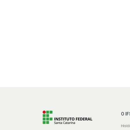
O I
Histó