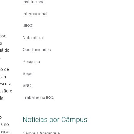
Institucional
Internacional
JIFSC
asso
Nota oficial
a
uá do
Oportunidades
.
Pesquisa
ão de
Sepei
cia
escuta
SNCT
lusão e
da
Trabalhe no IFSC
o
Notícias por Câmpus
as no
teiros
Câmpus Araranguá