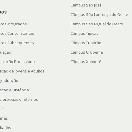
Câmpus São José
sos
Câmpus São Lourenço do Oeste
icos Integrados
Câmpus São Miguel do Oeste
icos Concomitantes
Câmpus Tijucas
icos Subsequentes
Câmpus Tubarão
uação
Câmpus Urupema
ficação Profissional
Câmpus Xanxerê
ação de Jovens e Adultos
graduação
ação a Distância
sferências e retornos
uIF
erias
ltados