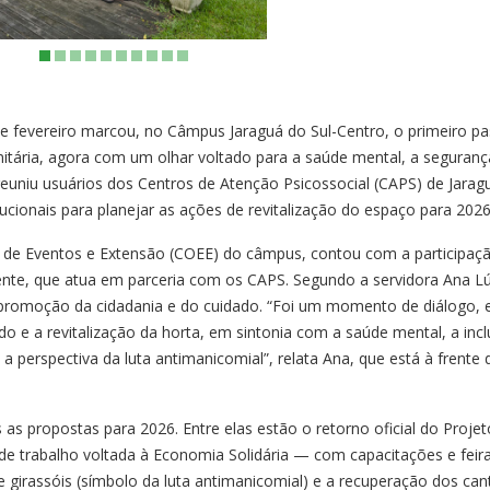
de fevereiro marcou, no Câmpus Jaraguá do Sul-Centro, o primeiro p
itária, agora com um olhar voltado para a saúde mental, a seguranç
e reuniu usuários dos Centros de Atenção Psicossocial (CAPS) de Jarag
itucionais para planejar as ações de revitalização do espaço para 2026
 de Eventos e Extensão (COEE) do câmpus, contou com a participaç
ente, que atua em parceria com os CAPS. Segundo a servidora Ana Lú
promoção da cidadania e do cuidado. “Foi um momento de diálogo, 
ado e a revitalização da horta, em sintonia com a saúde mental, a inc
a perspectiva da luta antimanicomial”, relata Ana, que está à frente 
as propostas para 2026. Entre elas estão o retorno oficial do Projet
 de trabalho voltada à Economia Solidária — com capacitações e feir
 girassóis (símbolo da luta antimanicomial) e a recuperação dos can