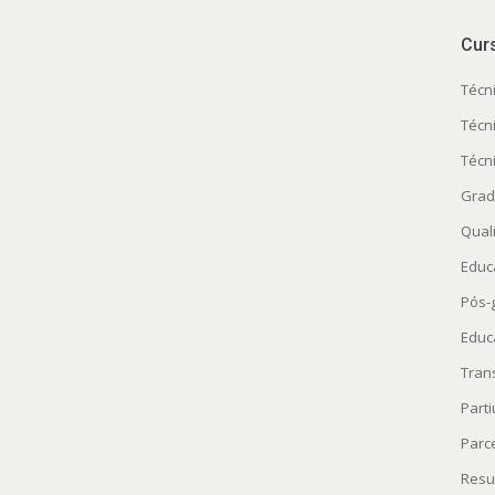
Cur
Técn
Técn
Técn
Grad
Quali
Educ
Pós-
Educ
Tran
Parti
Parc
Resu