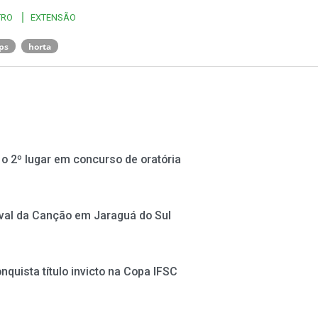
TRO
EXTENSÃO
ps
horta
o 2º lugar em concurso de oratória
ival da Canção em Jaraguá do Sul
quista título invicto na Copa IFSC