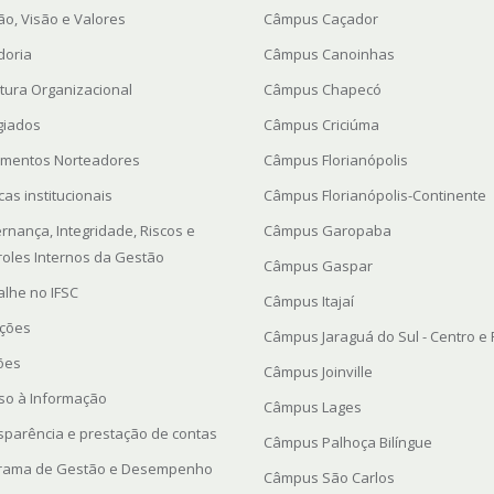
ão, Visão e Valores
Câmpus Caçador
doria
Câmpus Canoinhas
utura Organizacional
Câmpus Chapecó
giados
Câmpus Criciúma
mentos Norteadores
Câmpus Florianópolis
icas institucionais
Câmpus Florianópolis-Continente
rnança, Integridade, Riscos e
Câmpus Garopaba
roles Internos da Gestão
Câmpus Gaspar
alhe no IFSC
Câmpus Itajaí
ações
Câmpus Jaraguá do Sul - Centro e
ções
Câmpus Joinville
so à Informação
Câmpus Lages
sparência e prestação de contas
Câmpus Palhoça Bilíngue
rama de Gestão e Desempenho
Câmpus São Carlos