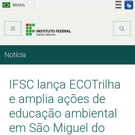
BRASIL
Órgãos do Governo
Acesso à informação
Legislação
Notícia
Início
Comunicação
Notícia
IFSC lança ECOTrilha
e amplia ações de
educação ambiental
em São Miguel do