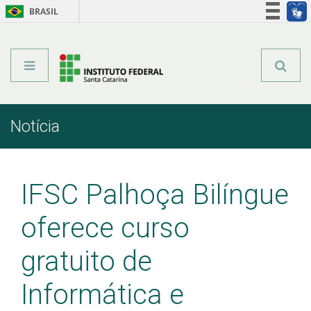
BRASIL
Órgãos do Governo
Acesso à informação
Legislação
Notícia
Início
Comunicação
Notícia
IFSC Palhoça Bilíngue
oferece curso
gratuito de
Informática e