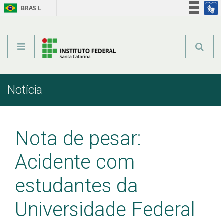
BRASIL
Órgãos do Governo
Acesso à informação
Legislação
Notícia
Início
Comunicação
Notícia
Nota de pesar:
Acidente com
estudantes da
Universidade Federal