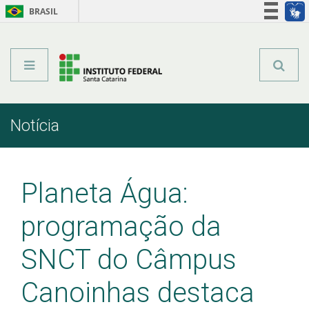
BRASIL
Órgãos do Governo
Acesso à informação
Legislação
Notícia
Início
Comunicação
Notícia
Planeta Água:
programação da
SNCT do Câmpus
Canoinhas destaca