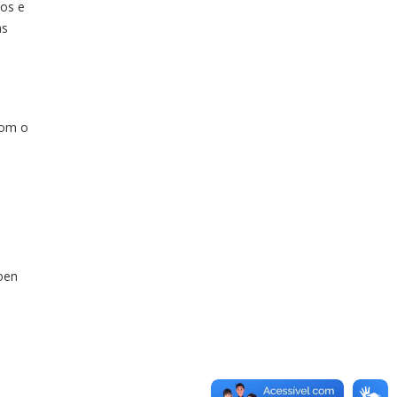
tos e
as
com o
roen