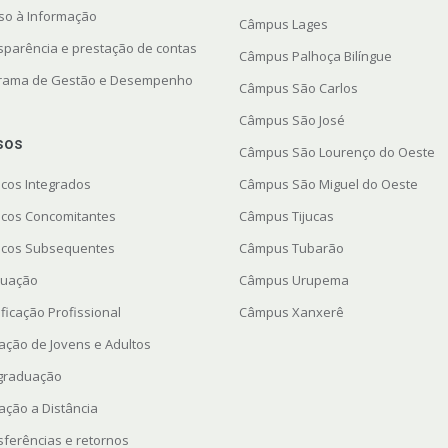
so à Informação
Câmpus Lages
sparência e prestação de contas
Câmpus Palhoça Bilíngue
rama de Gestão e Desempenho
Câmpus São Carlos
Câmpus São José
sos
Câmpus São Lourenço do Oeste
icos Integrados
Câmpus São Miguel do Oeste
icos Concomitantes
Câmpus Tijucas
icos Subsequentes
Câmpus Tubarão
uação
Câmpus Urupema
ficação Profissional
Câmpus Xanxerê
ação de Jovens e Adultos
graduação
ação a Distância
sferências e retornos