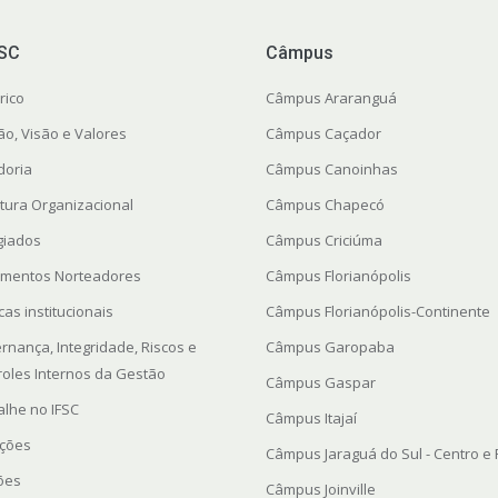
FSC
Câmpus
rico
Câmpus Araranguá
ão, Visão e Valores
Câmpus Caçador
doria
Câmpus Canoinhas
utura Organizacional
Câmpus Chapecó
giados
Câmpus Criciúma
mentos Norteadores
Câmpus Florianópolis
icas institucionais
Câmpus Florianópolis-Continente
rnança, Integridade, Riscos e
Câmpus Garopaba
roles Internos da Gestão
Câmpus Gaspar
alhe no IFSC
Câmpus Itajaí
ações
Câmpus Jaraguá do Sul - Centro e
ções
Câmpus Joinville