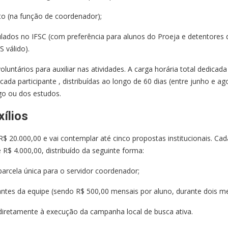
to (na função de coordenador);
lados no IFSC (com preferência para alunos do Proeja e detentores 
S válido).
untários para auxiliar nas atividades. A carga horária total dedicada
ada participante , distribuídas ao longo de 60 dias (entre junho e ag
rgo ou dos estudos.
ílios
$ 20.000,00 e vai contemplar até cinco propostas institucionais. Cad
 R$ 4.000,00, distribuído da seguinte forma:
 parcela única para o servidor coordenador;
antes da equipe (sendo R$ 500,00 mensais por aluno, durante dois m
diretamente à execução da campanha local de busca ativa.