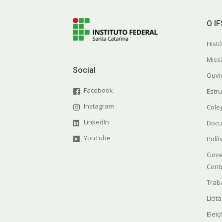
O I
Histó
Miss
Social
Ouvi
Facebook
Estr
Instagram
Cole
LinkedIn
Docu
YouTube
Polít
Gove
Cont
Trab
Licit
Elei