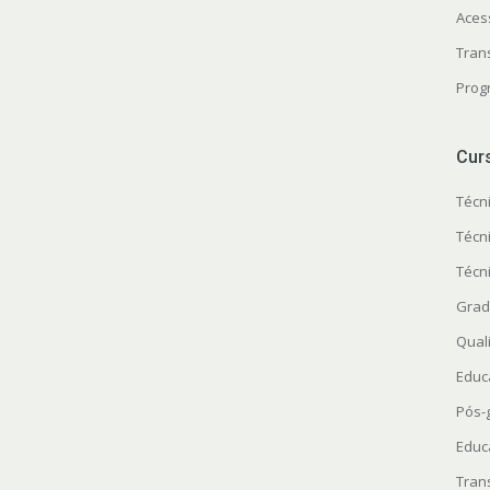
Aces
Tran
Prog
Cur
Técn
Técn
Técn
Grad
Quali
Educ
Pós-
Educ
Tran