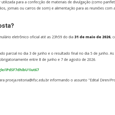
tilizada para a confecção de materiais de divulgação (como panfle
dios, jornais ou carros de som) e alimentação para as reuniões com 
osta?
ulário eletrônico oficial até as 23h59 do dia
31 de maio de 2026
, 
o parcial no dia 3 de junho e o resultado final no dia 5 de junho. As
 obrigatoriamente entre 8 de junho e 7 de agosto de 2026.
gle/iPdSF7dhibU1iut67
ara proeja.reitoria@ifsc.edu.br informando o assunto "Edital Diren/P