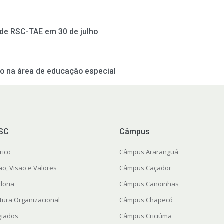
 de RSC-TAE em 30 de julho
 na área de educação especial
FSC
Câmpus
rico
Câmpus Araranguá
ão, Visão e Valores
Câmpus Caçador
doria
Câmpus Canoinhas
utura Organizacional
Câmpus Chapecó
giados
Câmpus Criciúma