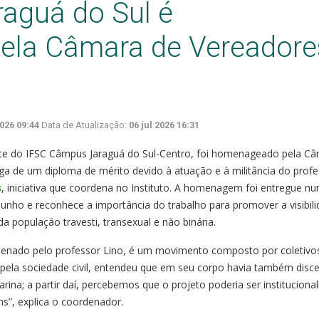
raguá do Sul é
la Câmara de Vereadore
2026 09:44
Data de Atualização:
06 jul 2026 16:31
nte do IFSC Câmpus Jaraguá do Sul-Centro, foi homenageado pela C
ga de um diploma de mérito devido à atuação e à militância do prof
s
, iniciativa que coordena no Instituto. A homenagem foi entregue n
unho e reconhece a importância do trabalho para promover a visibili
a população travesti, transexual e não binária.
denado pelo professor Lino, é um movimento composto por coletivo
 pela sociedade civil, entendeu que em seu corpo havia também disc
arina; a partir daí, percebemos que o projeto poderia ser instituciona
ns”, explica o coordenador.