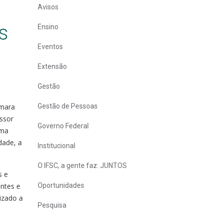
Avisos
s
Ensino
Eventos
Extensão
Gestão
âmara
Gestão de Pessoas
essor
Governo Federal
uma
dade, a
Institucional
O IFSC, a gente faz: JUNTOS
s e
entes e
Oportunidades
lizado a
Pesquisa