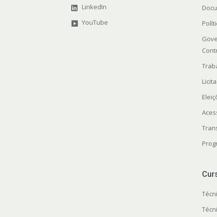
LinkedIn
Docu
YouTube
Polít
Gove
Cont
Trab
Licit
Elei
Aces
Tran
Prog
Cur
Técn
Técn