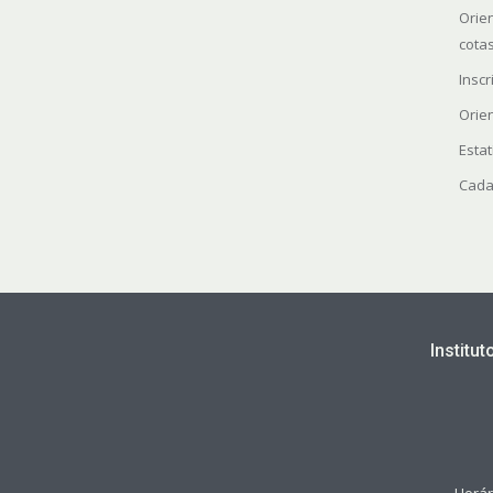
Orie
cota
Insc
Orie
Estat
Cada
Institu
Horár