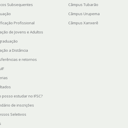
icos Subsequentes
Câmpus Tubarão
uação
Câmpus Urupema
ficação Profissional
Câmpus Xanxerê
ação de Jovens e Adultos
graduação
ação a Distância
sferências e retornos
uIF
erias
ltados
 posso estudar no IFSC?
ndário de inscrições
essos Seletivos
s