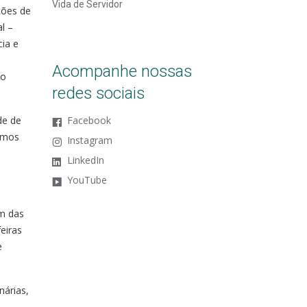
Vida de Servidor
ções de
l –
ia e
Acompanhe nossas
 o
redes sociais
de de
Facebook
samos
Instagram
LinkedIn
YouTube
ém das
eiras
e
nárias,