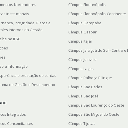
mentos Norteadores
Câmpus Florianópolis
icas institucionais
Câmpus Florianópolis-Continente
rnança, Integridade, Riscos e
Câmpus Garopaba
roles Internos da Gestão
Câmpus Gaspar
alhe no IFSC
Câmpus Itajaí
ações
Câmpus Jaraguá do Sul - Centro e
ções
Câmpus Joinville
so à Informação
Câmpus Lages
sparência e prestação de contas
Câmpus Palhoça Bilíngue
rama de Gestão e Desempenho
Câmpus São Carlos
Câmpus São José
sos
Câmpus São Lourenço do Oeste
icos Integrados
Câmpus São Miguel do Oeste
icos Concomitantes
Câmpus Tijucas