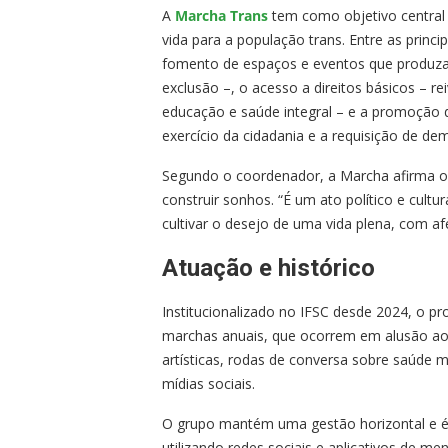
A
Marcha Trans
tem como objetivo central o
vida para a população trans. Entre as prin
fomento de espaços e eventos que produzam
exclusão –, o acesso a direitos básicos – 
educação e saúde integral – e a promoção de
exercício da cidadania e a requisição de de
Segundo o coordenador, a Marcha afirma o di
construir sonhos. “É um ato político e cul
cultivar o desejo de uma vida plena, com af
Atuação e histórico
Institucionalizado no IFSC desde 2024, o pr
marchas anuais, que ocorrem em alusão ao Di
artísticas, rodas de conversa sobre saúde m
mídias sociais.
O grupo mantém uma gestão horizontal e é a
utilizando redes sociais e aplicativos de 