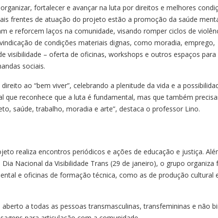
rganizar, fortalecer e avançar na luta por direitos e melhores condi
cipais frentes de atuação do projeto estão a promoção da saúde menta
 e reforcem laços na comunidade, visando romper ciclos de violênc
reivindicação de condições materiais dignas, como moradia, emprego,
 visibilidade – oferta de oficinas, workshops e outros espaços para
mandas sociais.
reito ao “bem viver”, celebrando a plenitude da vida e a possibilida
tural que reconhece que a luta é fundamental, mas que também preci
eto, saúde, trabalho, moradia e arte”, destaca o professor Lino.
ojeto realiza encontros periódicos e ações de educação e justiça. Al
a Nacional da Visibilidade Trans (29 de janeiro), o grupo organiza f
ental e oficinas de formação técnica, como as de produção cultural 
berto a todas as pessoas transmasculinas, transfemininas e não bi
mensagens para articulação com a comunidade.