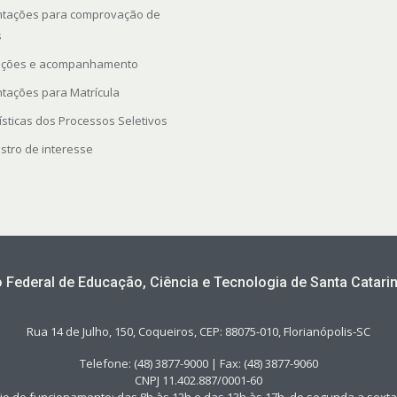
ntações para comprovação de
s
rições e acompanhamento
ntações para Matrícula
ísticas dos Processos Seletivos
stro de interesse
to Federal de Educação, Ciência e Tecnologia de Santa Catarin
Rua 14 de Julho, 150, Coqueiros, CEP: 88075-010, Florianópolis-SC
Telefone: (48) 3877-9000 | Fax: (48) 3877-9060
CNPJ 11.402.887/0001-60
io de funcionamento: das 8h às 12h e das 13h às 17h, de segunda a sexta-