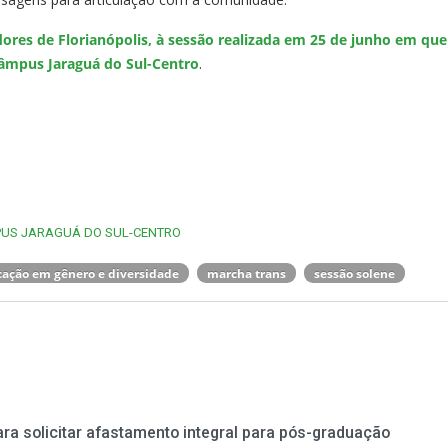
ores de Florianópolis, à sessão realizada em 25 de junho em que
âmpus Jaraguá do Sul-Centro
.
US JARAGUÁ DO SUL-CENTRO
ação em gênero e diversidade
marcha trans
sessão solene
ra solicitar afastamento integral para pós-graduação