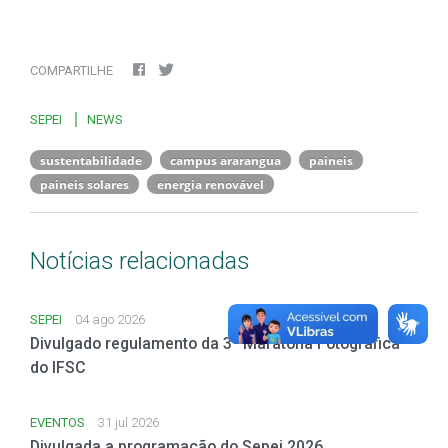
COMPARTILHE
SEPEI
NEWS
sustentabilidade
campus ararangua
paineis
paineis solares
energia renovável
Notícias relacionadas
SEPEI
04 ago 2026
Divulgado regulamento da 3ª Maratona Fotográfica
do IFSC
EVENTOS
31 jul 2026
Divulgada a programação do Sepei 2026