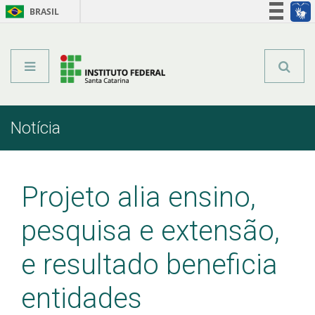
BRASIL
Órgãos do Governo
Acesso à informação
Legislação
Notícia
Início
Comunicação
Notícia
Projeto alia ensino,
pesquisa e extensão,
e resultado beneficia
entidades