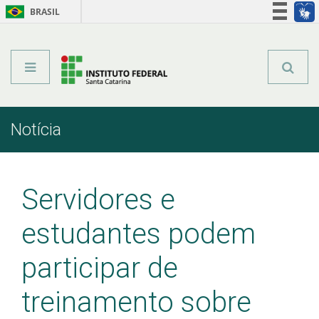
BRASIL
Órgãos do Governo
Acesso à informação
Legislação
Notícia
Início
Comunicação
Notícia
Servidores e
estudantes podem
participar de
treinamento sobre