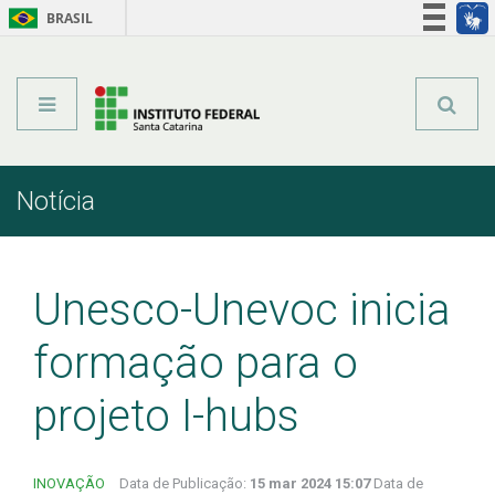
BRASIL
Órgãos do Governo
Acesso à informação
Legislação
Notícia
Início
Comunicação
Notícia
Unesco-Unevoc inicia
formação para o
projeto I-hubs
INOVAÇÃO
Data de Publicação:
15 mar 2024 15:07
Data de