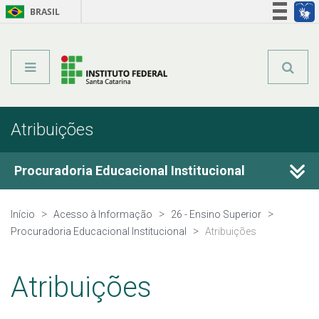
BRASIL
Órgãos do Governo
Acesso à informação
Legislação
Atribuições
Procuradoria Educacional Institucional
Atribuições
Início
Acesso à Informação
26 - Ensino Superior
Procuradoria Educacional Institucional
Atribuições
Relatórios de Avaliação
Atribuições
Sinaes