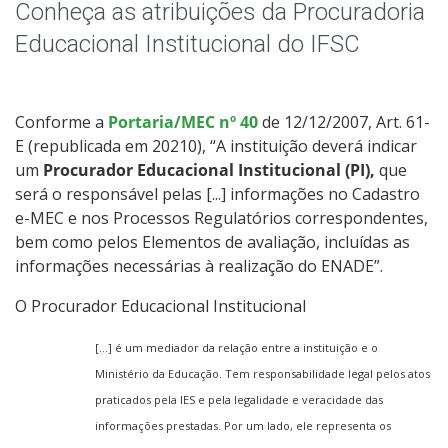
Enade
Conheça as atribuições da Procuradoria
Educacional Institucional do IFSC
e-MEC
Legislação
Conforme a
Portaria/MEC nº 40
de 12/12/2007, Art. 61-
E (republicada em 20210), “A instituição deverá indicar
Perguntas Frequentes
um
Procurador Educacional Institucional (PI),
que
será o responsável pelas [...] informações no Cadastro
Contato
e-MEC e nos Processos Regulatórios correspondentes,
bem como pelos Elementos de avaliação, incluídas as
informações necessárias à realização do ENADE”.
Apoio às Coordenações
O Procurador Educacional Institucional
[...] é um mediador da relação entre a instituição e o
Ministério da Educação. Tem responsabilidade legal pelos atos
praticados pela IES e pela legalidade e veracidade das
informações prestadas. Por um lado, ele representa os