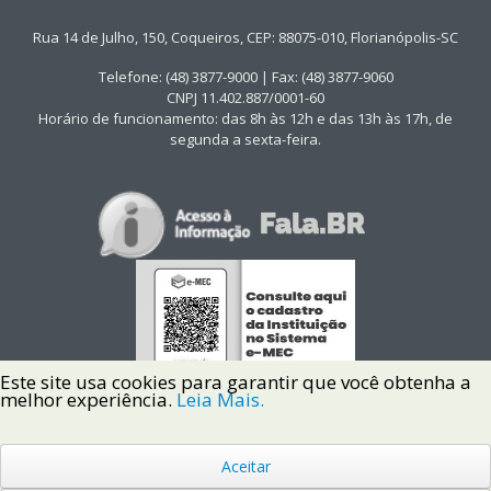
Rua 14 de Julho, 150, Coqueiros, CEP: 88075-010, Florianópolis-SC
Telefone: (48) 3877-9000 | Fax: (48) 3877-9060
CNPJ 11.402.887/0001-60
Horário de funcionamento: das 8h às 12h e das 13h às 17h, de
segunda a sexta-feira.
Este site usa cookies para garantir que você obtenha a
melhor experiência.
Leia Mais.
Aceitar
Copyright © 2022 Instituto Federal de Santa Catarina IFSC