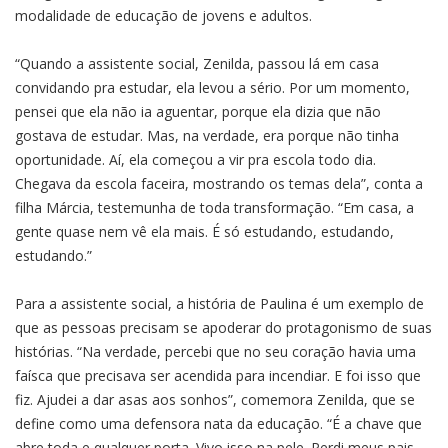
modalidade de educação de jovens e adultos.
“Quando a assistente social, Zenilda, passou lá em casa
convidando pra estudar, ela levou a sério. Por um momento,
pensei que ela não ia aguentar, porque ela dizia que não
gostava de estudar. Mas, na verdade, era porque não tinha
oportunidade. Aí, ela começou a vir pra escola todo dia.
Chegava da escola faceira, mostrando os temas dela”, conta a
filha Márcia, testemunha de toda transformação. “Em casa, a
gente quase nem vê ela mais. É só estudando, estudando,
estudando.”
Para a assistente social, a história de Paulina é um exemplo de
que as pessoas precisam se apoderar do protagonismo de suas
histórias. “Na verdade, percebi que no seu coração havia uma
faísca que precisava ser acendida para incendiar. E foi isso que
fiz. Ajudei a dar asas aos sonhos”, comemora Zenilda, que se
define como uma defensora nata da educação. “É a chave que
abre toda e qualquer porta. Vivo isso na pele. Perdi meus pais