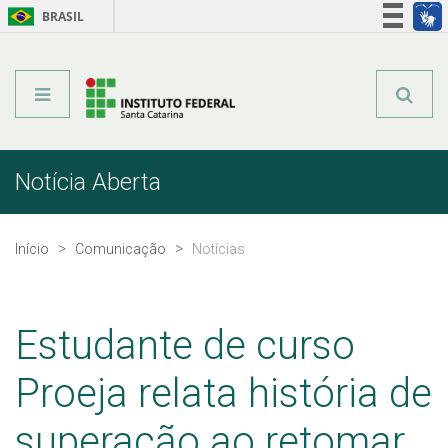
BRASIL
Órgãos do Governo
Acesso à informação
Legislação
Notícia Aberta
Início
Comunicação
Notícias
Estudante de curso
Proeja relata história de
superação ao retomar