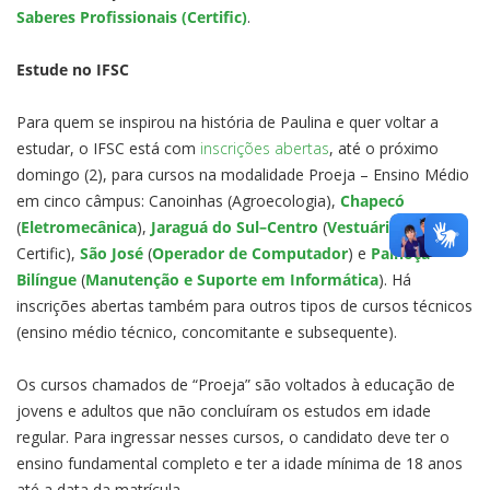
Saberes Profissionais (Certific)
.
Estude no IFSC
Para quem se inspirou na história de Paulina e quer voltar a
estudar, o IFSC está com
inscrições abertas
, até o próximo
domingo (2), para cursos na modalidade Proeja – Ensino Médio
em cinco câmpus: Canoinhas (Agroecologia),
Chapecó
(
Eletromecânica
),
Jaraguá do Sul–Centro
(
Vestuário
–
Certific),
São José
(
Operador de Computador
) e
Palhoça
Bilíngue
(
Manutenção e Suporte em Informática
). Há
inscrições abertas também para outros tipos de cursos técnicos
(ensino médio técnico, concomitante e subsequente).
Os cursos chamados de “Proeja” são voltados à educação de
jovens e adultos que não concluíram os estudos em idade
regular. Para ingressar nesses cursos, o candidato deve ter o
ensino fundamental completo e ter a idade mínima de 18 anos
até a data da matrícula.