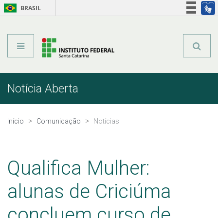
BRASIL
Órgãos do Governo
Acesso à informação
Legislação
Notícia Aberta
Início
Comunicação
Notícias
Qualifica Mulher:
alunas de Criciúma
concluem curso de