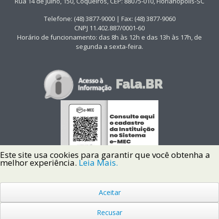
Rua 14 de Julho, 150, Coqueiros, CEP: 88075-010, Florianópolis-SC
Telefone: (48) 3877-9000 | Fax: (48) 3877-9060
CNPJ 11.402.887/0001-60
Horário de funcionamento: das 8h às 12h e das 13h às 17h, de
segunda a sexta-feira.
Este site usa cookies para garantir que você obtenha a
melhor experiência.
Leia Mais.
Aceitar
Copyright © 2022 Instituto Federal de Santa Catarina IFSC
Todos os Direitos Reservados.
Recusar