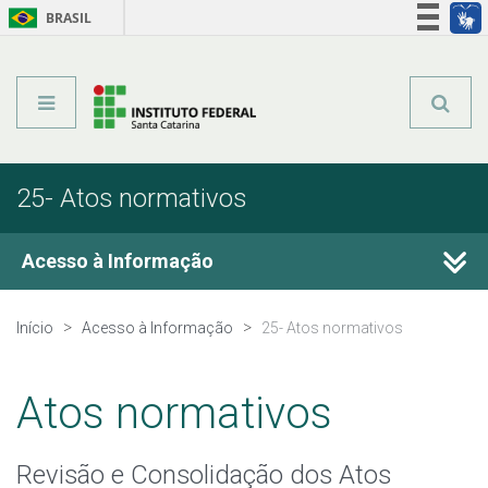
BRASIL
Órgãos do Governo
Acesso à informação
Legislação
25- Atos normativos
Acesso à Informação
1- Institucional
Início
Acesso à Informação
25- Atos normativos
2- Ações e Programas
Atos normativos
3- Participação Social
Revisão e Consolidação dos Atos