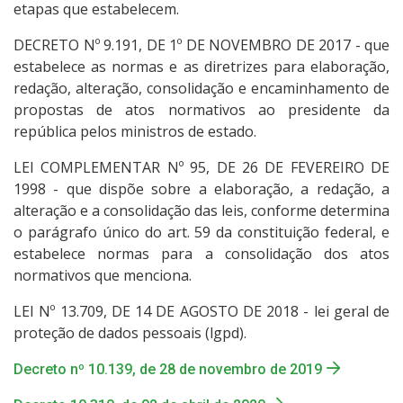
etapas que estabelecem.
13 - Sanções Administrativas
DECRETO Nº 9.191, DE 1º DE NOVEMBRO DE 2017 - que
estabelece as normas e as diretrizes para elaboração,
14- Ferramentas e Aspectos Tecnológicos
redação, alteração, consolidação e encaminhamento de
propostas de atos normativos ao presidente da
15- Avaliação Institucional
república pelos ministros de estado.
LEI COMPLEMENTAR Nº 95, DE 26 DE FEVEREIRO DE
16- Carta de Serviços ao Usuário
1998 - que dispõe sobre a elaboração, a redação, a
alteração e a consolidação das leis, conforme determina
17- Indicadores e estatísticas
o parágrafo único do art. 59 da constituição federal, e
estabelece normas para a consolidação dos atos
18- Relatórios de Gestão
normativos que menciona.
LEI Nº 13.709, DE 14 DE AGOSTO DE 2018 - lei geral de
19- Publicações Oficiais
proteção de dados pessoais (lgpd).
20- Consulta a processos
Decreto nº 10.139, de 28 de novembro de 2019