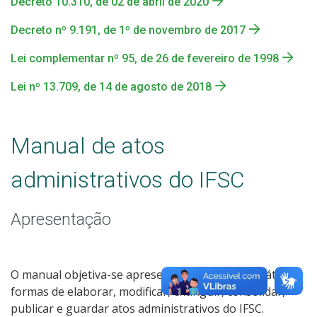
Decreto 10.310, de 02 de abril de 2020
21- Relação com Fundação de Apoio
Decreto nº 9.191, de 1º de novembro de 2017
22- LGPD - Lei Geral de Proteção de Dados
Lei complementar nº 95, de 26 de fevereiro de 1998
23- Prestação de Contas
Lei nº 13.709, de 14 de agosto de 2018
24 - Gestão de Riscos
Manual de atos
25- Atos normativos
administrativos do IFSC
26 - Ensino Superior
Apresentação
27 - Disposição cronológica de pagamentos
28- Observatório de Acesso, Permanência e Êxito
O manual objetiva-se apresentar, de maneira prática,
formas de elaborar, modificar, extinguir, consolidar,
29- Corregedoria
publicar e guardar atos administrativos do IFSC.