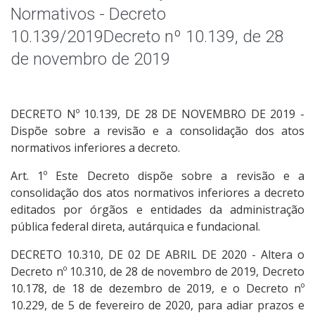
4- Auditorias
Normativos - Decreto
10.139/2019Decreto nº 10.139, de 28
5- Parcerias, convênios e transferências
de novembro de 2019
6- Receitas e Despesas
DECRETO Nº 10.139, DE 28 DE NOVEMBRO DE 2019 -
7- Licitações e Contratos
Dispõe sobre a revisão e a consolidação dos atos
normativos inferiores a decreto.
8- Servidores
Art. 1º Este Decreto dispõe sobre a revisão e a
9- Informações Classificadas
consolidação dos atos normativos inferiores a decreto
editados por órgãos e entidades da administração
pública federal direta, autárquica e fundacional.
10- Serviço de Informação ao Cidadão (SIC)
DECRETO 10.310, DE 02 DE ABRIL DE 2020 - Altera o
11- Perguntas Frequentes
Decreto nº 10.310, de 28 de novembro de 2019, Decreto
10.178, de 18 de dezembro de 2019, e o Decreto nº
12- Dados Abertos
10.229, de 5 de fevereiro de 2020, para adiar prazos e