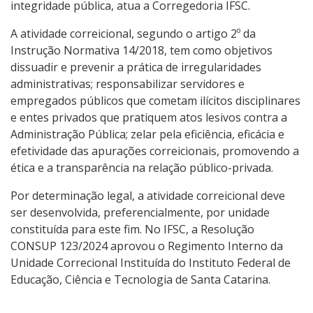
integridade pública, atua a Corregedoria IFSC.
13 - Sanções Administrativas
A atividade correicional, segundo o artigo 2º da
Instrução Normativa 14/2018, tem como objetivos
14- Ferramentas e Aspectos Tecnológicos
dissuadir e prevenir a prática de irregularidades
administrativas; responsabilizar servidores e
15- Avaliação Institucional
empregados públicos que cometam ilícitos disciplinares
e entes privados que pratiquem atos lesivos contra a
Administração Pública; zelar pela eficiência, eficácia e
16- Carta de Serviços ao Usuário
efetividade das apurações correicionais, promovendo a
ética e a transparência na relação público-privada.
17- Indicadores e estatísticas
Por determinação legal, a atividade correicional deve
18- Relatórios de Gestão
ser desenvolvida, preferencialmente, por unidade
constituída para este fim. No IFSC, a Resolução
19- Publicações Oficiais
CONSUP 123/2024 aprovou o Regimento Interno da
Unidade Correcional Instituída do Instituto Federal de
Educação, Ciência e Tecnologia de Santa Catarina.
20- Consulta a processos