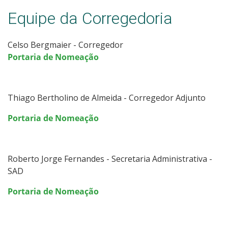
21- Relação com Fundação de Apoio
Equipe da Corregedoria
22- LGPD - Lei Geral de Proteção de Dados
Celso Bergmaier - Corregedor
Portaria de Nomeação
23- Prestação de Contas
24 - Gestão de Riscos
Thiago Bertholino de Almeida - Corregedor Adjunto
25- Atos normativos
Portaria de Nomeação
26 - Ensino Superior
Roberto Jorge Fernandes - Secretaria Administrativa -
27 - Disposição cronológica de pagamentos
SAD
Portaria de Nomeação
28- Observatório de Acesso, Permanência e Êxito
29- Corregedoria