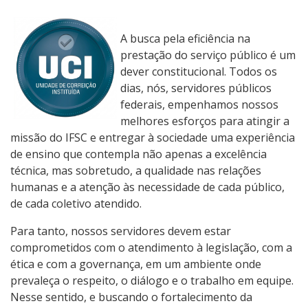
4- Auditorias
A busca pela eficiência na
5- Parcerias, convênios e transferências
prestação do serviço público é um
dever constitucional. Todos os
6- Receitas e Despesas
dias, nós, servidores públicos
federais, empenhamos nossos
7- Licitações e Contratos
melhores esforços para atingir a
missão do IFSC e entregar à sociedade uma experiência
8- Servidores
de ensino que contempla não apenas a excelência
técnica, mas sobretudo, a qualidade nas relações
9- Informações Classificadas
humanas e a atenção às necessidade de cada público,
de cada coletivo atendido.
10- Serviço de Informação ao Cidadão (SIC)
Para tanto, nossos servidores devem estar
comprometidos com o atendimento à legislação, com a
11- Perguntas Frequentes
ética e com a governança, em um ambiente onde
prevaleça o respeito, o diálogo e o trabalho em equipe.
12- Dados Abertos
Nesse sentido, e buscando o fortalecimento da