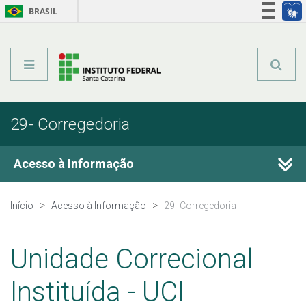
BRASIL
Órgãos do Governo
Acesso à informação
Legislação
29- Corregedoria
Acesso à Informação
1- Institucional
Início
Acesso à Informação
29- Corregedoria
2- Ações e Programas
Unidade Correcional
3- Participação Social
Instituída - UCI