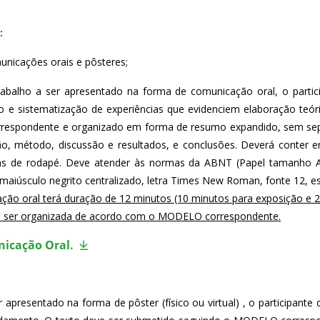
:
unicações orais e pôsteres;
abalho a ser apresentado na forma de comunicação oral, o particip
 e sistematização de experiências que evidenciem elaboração teórica
spondente e organizado em forma de resumo expandido, sem separa
o, método, discussão e resultados, e conclusões. Deverá conter e
otas de rodapé. Deve atender às normas da ABNT (Papel tamanho A
maiúsculo negrito centralizado, letra Times New Roman, fonte 12, es
ão oral terá duração de 12 minutos (10 minutos para exposição e 2 
e ser organizada de acordo com o MODELO correspondente.
nicação Oral.
apresentado na forma de pôster (físico ou virtual) , o participante d