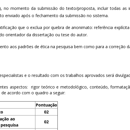
a), no momento da submissão do texto/proposta, incluir todas as i
exto enviado após o fechamento da submissão no sistema.
icação que o exclua por quebra de anonimato: referência explícita
do orientador da dissertação ou tese do autor.
mento aos padrões de ética na pesquisa bem como para a correção d
especialistas e o resultado com os trabalhos aprovados será divulga
ntes aspectos:  rigor teórico e metodológico, conteúdo, formatação
, de acordo com o quadro a seguir:
Pontuação
co
02
ação ao 
02
 pesquisa