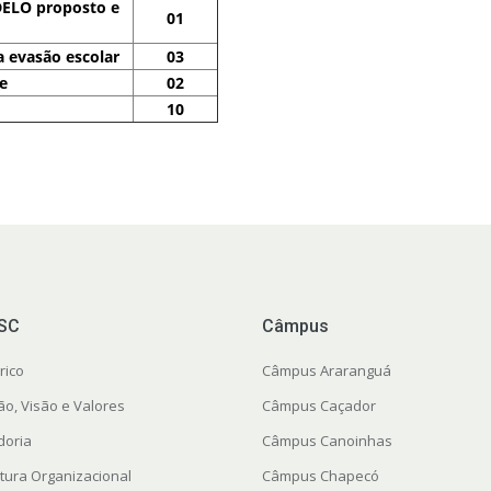
ELO proposto e 
01
a evasão escolar
03
e
02
10
FSC
Câmpus
rico
Câmpus Araranguá
ão, Visão e Valores
Câmpus Caçador
doria
Câmpus Canoinhas
utura Organizacional
Câmpus Chapecó