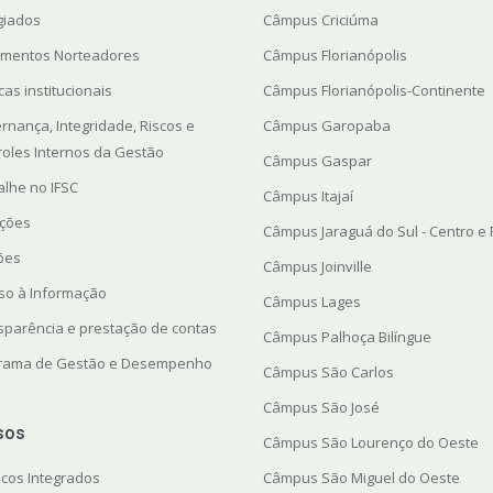
giados
Câmpus Criciúma
mentos Norteadores
Câmpus Florianópolis
icas institucionais
Câmpus Florianópolis-Continente
rnança, Integridade, Riscos e
Câmpus Garopaba
roles Internos da Gestão
Câmpus Gaspar
alhe no IFSC
Câmpus Itajaí
ações
Câmpus Jaraguá do Sul - Centro e
ções
Câmpus Joinville
so à Informação
Câmpus Lages
sparência e prestação de contas
Câmpus Palhoça Bilíngue
rama de Gestão e Desempenho
Câmpus São Carlos
Câmpus São José
sos
Câmpus São Lourenço do Oeste
icos Integrados
Câmpus São Miguel do Oeste