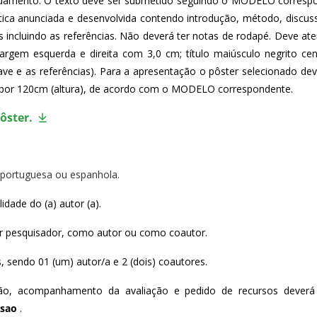
andamento. O texto deve ser submetido seguindo o MODELO corresp
tica anunciada e desenvolvida contendo introdução, método, discuss
 incluindo as referências. Não deverá ter notas de rodapé. Deve a
gem esquerda e direita com 3,0 cm; título maiúsculo negrito cent
ve e as referências). Para a apresentação o pôster selecionado deverá
a) por 120cm (altura), de acordo com o MODELO correspondente.
ôster.
 portuguesa ou espanhola.
idade do (a) autor (a).
or pesquisador, como autor ou como coautor.
, sendo 01 (um) autor/a e 2 (dois) coautores.
asao
 .