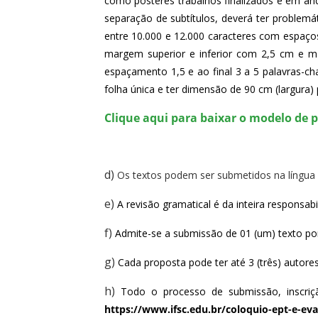
como pôsteres trabalhos finalizados e em 
separação de subtítulos, deverá ter problemá
entre 10.000 e 12.000 caracteres com espaços
margem superior e inferior com 2,5 cm e mar
espaçamento 1,5 e ao final 3 a 5 palavras-cha
folha única e ter dimensão de 90 cm (largur
Clique aqui para baixar o modelo de p
d)
Os textos podem ser submetidos na língua
e)
A revisão gramatical é da inteira responsabil
f)
Admite-se a submissão de 01 (um) texto p
g)
Cada proposta pode ter até 3 (três) autores
h)
https://www.ifsc.edu.br/coloquio-ept-e-ev