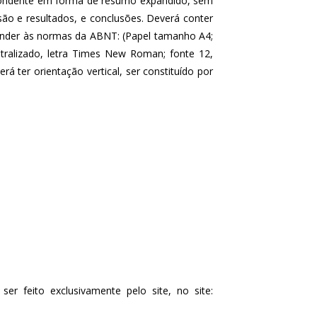
ondente em forma de resumo expandido, sem 
ão e resultados, e conclusões. Deverá conter 
tender às normas da ABNT: (Papel tamanho A4; 
ralizado, letra Times New Roman; fonte 12, 
 ter orientação vertical, ser constituído por 
Todo o processo de submissão, inscrição, acompanhamento da avaliação e pedido de recursos deverá ser feito exclusivamente pelo site, no site: 