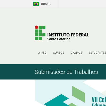
BRASIL
Skip to Content
O IFSC
CURSOS
CÂMPUS
ESTUDANTE
Submissões de Trabalhos