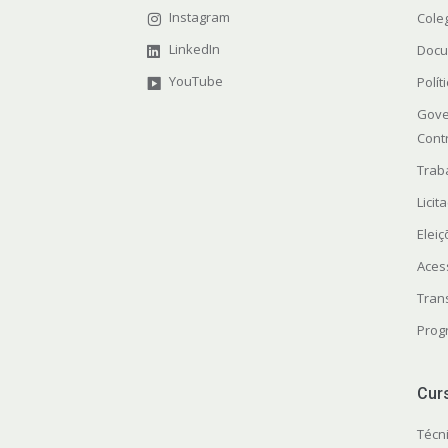
Instagram
Cole
LinkedIn
Docu
YouTube
Polít
Gove
Cont
Trab
Licit
Elei
Aces
Tran
Prog
Cur
Técn