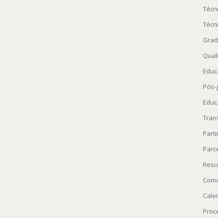
Técn
Técn
Grad
Quali
Educ
Pós-
Educ
Tran
Parti
Parc
Resu
Como
Cale
Proc