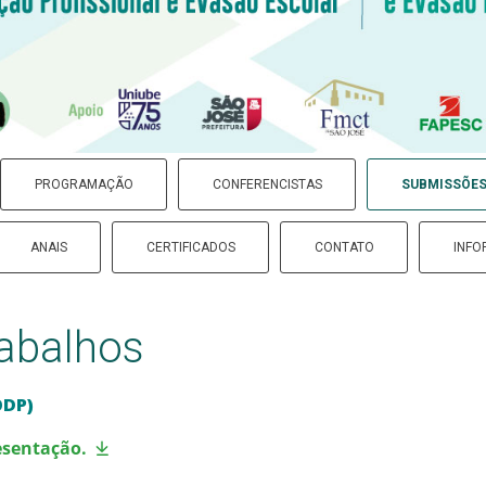
PROGRAMAÇÃO
CONFERENCISTAS
SUBMISSÕES
ANAIS
CERTIFICADOS
CONTATO
INFO
abalhos
ODP)
esentação.