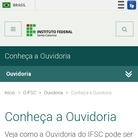
BRASIL
Órgãos do Governo
Acesso à informação
Legislação
Conheça a Ouvidoria
Ouvidoria
Conheça a Ouvidoria
Início
O IFSC
Ouvidoria
Conheça a Ouvidoria
Legislação e Normas
Conheça a Ouvidoria
Conselho de Usuários
Veja como a Ouvidoria do IFSC pode ser