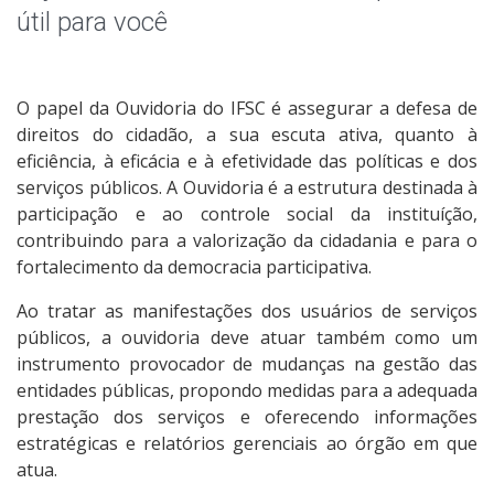
Planejamento
útil para você
Relatórios
O papel da Ouvidoria do IFSC é assegurar a defesa de
Recomendações
direitos do cidadão, a sua escuta ativa, quanto à
eficiência, à eficácia e à efetividade das políticas e dos
Carta de Serviços do IFSC
serviços públicos. A Ouvidoria é a estrutura destinada à
participação e ao controle social da instituíção,
Capacitações
contribuindo para a valorização da cidadania e para o
fortalecimento da democracia participativa.
Campanhas de Divulgação
Ao tratar as manifestações dos usuários de serviços
públicos, a ouvidoria deve atuar também como um
Perguntas Frequentes
instrumento provocador de mudanças na gestão das
entidades públicas, propondo medidas para a adequada
prestação dos serviços e oferecendo informações
estratégicas e relatórios gerenciais ao órgão em que
atua.