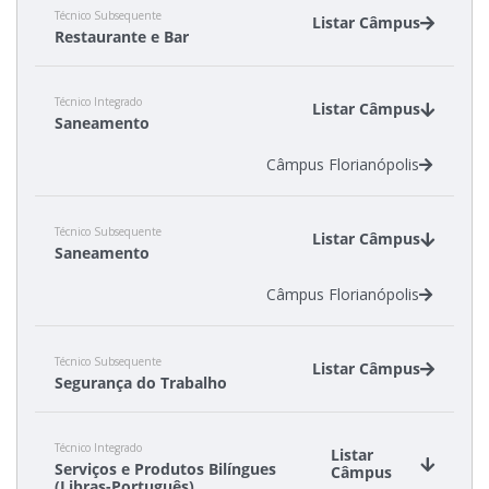
Técnico Subsequente
Listar Câmpus
Restaurante e Bar
Câmpus Florianópolis-Continente
Técnico Integrado
Câmpus Garopaba
Listar Câmpus
Saneamento
Câmpus Florianópolis
Técnico Subsequente
Listar Câmpus
Saneamento
Câmpus Florianópolis
Técnico Subsequente
Listar Câmpus
Segurança do Trabalho
Câmpus Chapecó
Técnico Integrado
Câmpus Florianópolis
Listar
Serviços e Produtos Bilíngues
Câmpus
(Libras-Português)