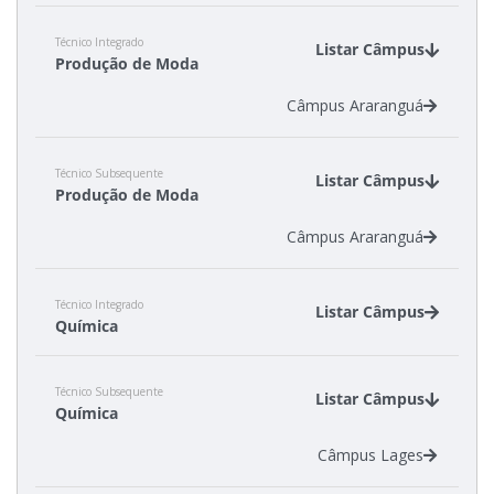
Técnico Integrado
Listar Câmpus
Produção de Moda
Câmpus Araranguá
Técnico Subsequente
Listar Câmpus
Produção de Moda
Câmpus Araranguá
Técnico Integrado
Listar Câmpus
Química
Câmpus Criciúma
Técnico Subsequente
Câmpus Florianópolis
Listar Câmpus
Química
Câmpus Gaspar
Câmpus Jaraguá do Sul - Centro
Câmpus Lages