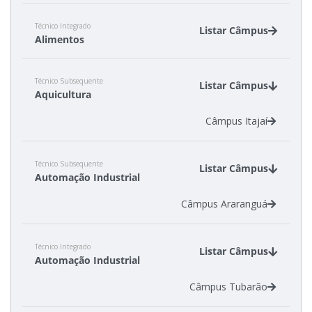
Câmpus São Carlos
Técnico Integrado
Câmpus São Miguel do Oeste
Listar Câmpus
Alimentos
Câmpus Canoinhas
Técnico Subsequente
Câmpus São Miguel do Oeste
Listar Câmpus
Aquicultura
Câmpus Xanxerê
Câmpus Itajaí
Técnico Subsequente
Listar Câmpus
Automação Industrial
Câmpus Araranguá
Técnico Integrado
Listar Câmpus
Automação Industrial
Câmpus Tubarão