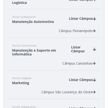
Logística
Câmpus Caçador
Técnico Subsequente
Câmpus Tubarão
Listar Câmpus
Manutenção Automotiva
Câmpus Florianópolis
Técnico Concomitante
Listar
Manutenção e Suporte em
Câmpus
Informática
Câmpus Canoinhas
Técnico Integrado
Listar Câmpus
Marketing
Câmpus São Lourenço do Oeste
Técnico Subsequente