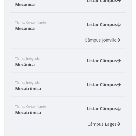
Listar Câmpus
Mecânica
Câmpus Araranguá
Técnico Concomitante
Câmpus Chapecó
Listar Câmpus
Mecânica
Câmpus Florianópolis
Câmpus Itajaí
Câmpus Joinville
Câmpus Jaraguá do Sul - Rau
Câmpus Lages
Técnico Integrado
Listar Câmpus
Mecânica
Câmpus Itajaí
Técnico Integrado
Câmpus Joinville
Listar Câmpus
Mecatrônica
Câmpus Xanxerê
Câmpus Criciúma
Técnico Concomitante
Câmpus Florianópolis
Listar Câmpus
Mecatrônica
Câmpus Lages