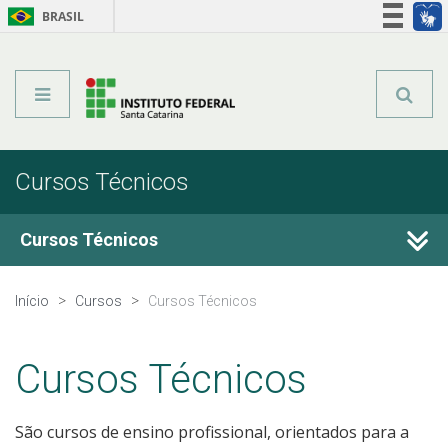
BRASIL
Órgãos do Governo
Acesso à informação
Legislação
Cursos Técnicos
Cursos Técnicos
Cursos Técnicos
Início
Cursos
Cursos Técnicos
Graduação
Cursos Técnicos
Qualificação Profissional
São cursos de ensino profissional, orientados para a