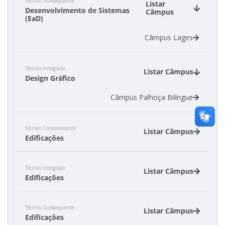
Técnico Subsequente
Câmpus Florianópolis
Listar
Desenvolvimento de Sistemas
Câmpus
Câmpus Jaraguá do Sul - Rau
(EaD)
Câmpus São Lourenço do Oeste
Câmpus Lages
Técnico Integrado
Listar Câmpus
Design Gráfico
Câmpus Palhoça Bilíngue
Técnico Concomitante
Listar Câmpus
Edificações
Câmpus Canoinhas
Técnico Integrado
Câmpus São Carlos
Listar Câmpus
Edificações
Câmpus Canoinhas
Técnico Subsequente
Câmpus Criciúma
Listar Câmpus
Edificações
Câmpus Florianópolis