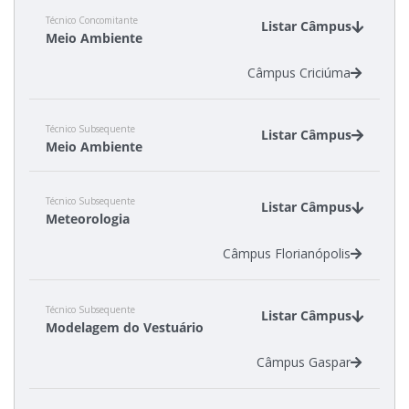
Técnico Concomitante
Listar Câmpus
Meio Ambiente
Câmpus Criciúma
Técnico Subsequente
Listar Câmpus
Meio Ambiente
Câmpus Florianópolis
Técnico Subsequente
Câmpus Gaspar
Listar Câmpus
Meteorologia
Câmpus Florianópolis
Técnico Subsequente
Listar Câmpus
Modelagem do Vestuário
Câmpus Gaspar