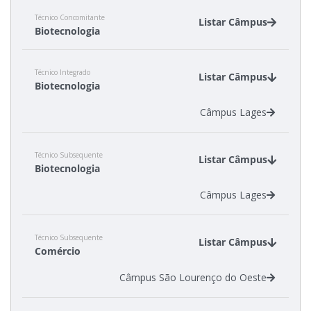
Técnico Concomitante
Listar Câmpus
Biotecnologia
Câmpus Garopaba
Técnico Integrado
Câmpus Lages
Listar Câmpus
Biotecnologia
Câmpus Lages
Técnico Subsequente
Listar Câmpus
Biotecnologia
Câmpus Lages
Técnico Subsequente
Listar Câmpus
Comércio
Câmpus São Lourenço do Oeste