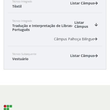
Técnico Integrado
Listar Câmpus
Têxtil
Câmpus Araranguá
Técnico Integrado
Câmpus Jaraguá do Sul - Centro
Listar
Tradução e Interpretação de Libras-
Câmpus
Português
Câmpus Palhoça Bilíngue
Técnico Subsequente
Listar Câmpus
Vestuário
Câmpus Araranguá
Câmpus Jaraguá do Sul - Centro