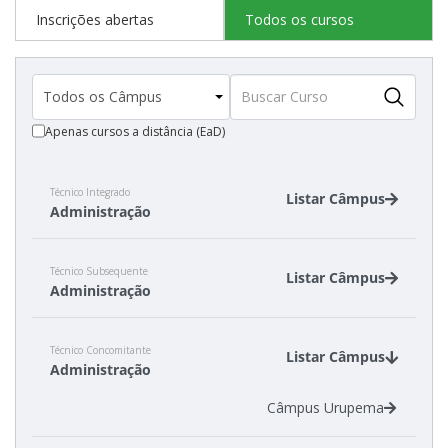
Inscrições abertas
Todos os cursos
Apenas cursos a distância (EaD)
Técnico Integrado
Listar Câmpus
Administração
Câmpus Caçador
Técnico Subsequente
Câmpus Garopaba
Listar Câmpus
Administração
Câmpus Tubarão
Câmpus Xanxerê
Câmpus Caçador
Técnico Concomitante
Câmpus Gaspar
Listar Câmpus
Administração
Câmpus Lages
Câmpus São Lourenço do Oeste
Câmpus Urupema
Câmpus Tubarão