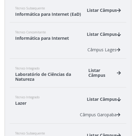
Câmpus Caçador
Técnico Subsequente
Câmpus Canoinhas
Listar Câmpus
Informática para Internet (EaD)
Câmpus Garopaba
Câmpus Gaspar
Câmpus Florianópolis
Câmpus Tubarão
Técnico Concomitante
Câmpus São Lourenço do Oeste
Listar Câmpus
Informática para Internet
Câmpus Xanxerê
Câmpus Lages
Técnico Integrado
Listar
Laboratório de Ciências da
Câmpus
Natureza
Câmpus Araranguá
Técnico Integrado
Câmpus São José
Listar Câmpus
Lazer
Câmpus Garopaba
Técnico Subsequente
Listar Câmpus