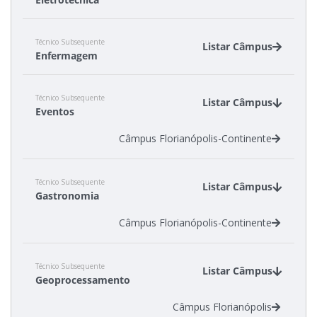
Câmpus Criciúma
Técnico Subsequente
Câmpus Florianópolis
Listar Câmpus
Enfermagem
Câmpus Jaraguá do Sul - Rau
Câmpus Lages
Câmpus Florianópolis
Câmpus Tubarão
Técnico Subsequente
Câmpus Joinville
Listar Câmpus
Eventos
Câmpus Florianópolis-Continente
Técnico Subsequente
Listar Câmpus
Gastronomia
Câmpus Florianópolis-Continente
Técnico Subsequente
Listar Câmpus
Geoprocessamento
Câmpus Florianópolis