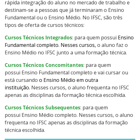
Pós-graduação
rápida integração do aluno no mercado de trabalho e
destinam-se a pessoas que já terminaram o Ensino
Fundamental ou o Ensino Médio. No IFSC, são três
Educação a Distância
tipos de oferta de cursos técnicos:
Educação de Jovens e Adultos
Cursos Técnicos Integrados
: para quem possui
Ensino
Fundamental completo. Nesses cursos,
o aluno faz o
Transferências e retornos
Ensino Médio no IFSC junto a uma formação técnica.
Cursos Técnicos Concomitantes
: para quem
PartiuIF
possui Ensino Fundamental completo e vai cursar ou
está cursando
o Ensino Médio em outra
Parcerias
instituição.
Nesses cursos, o aluno frequenta no IFSC
apenas as disciplinas da formação técnica escolhida.
Cursos Técnicos Subsequentes
: para quem
Processo de Inscrição
possui Ensino Médio completo. Nesses cursos, o aluno
frequenta no IFSC apenas as disciplinas da formação
técnica escolhida.
Resultados