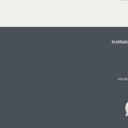
Institu
Horár