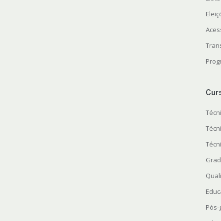
Elei
Aces
Tran
Prog
Cur
Técn
Técn
Técn
Grad
Quali
Educ
Pós-