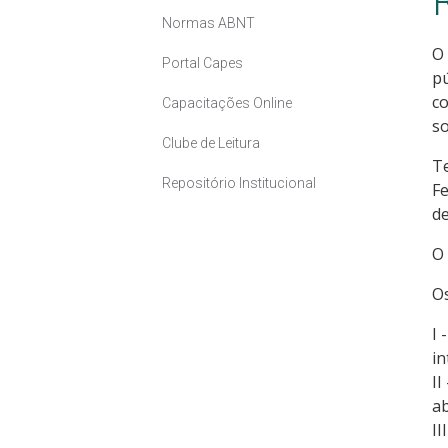
Normas ABNT
O 
Portal Capes
pú
co
Capacitações Online
so
Clube de Leitura
Te
Repositório Institucional
Fe
de
O 
Os
I 
in
II
ab
II