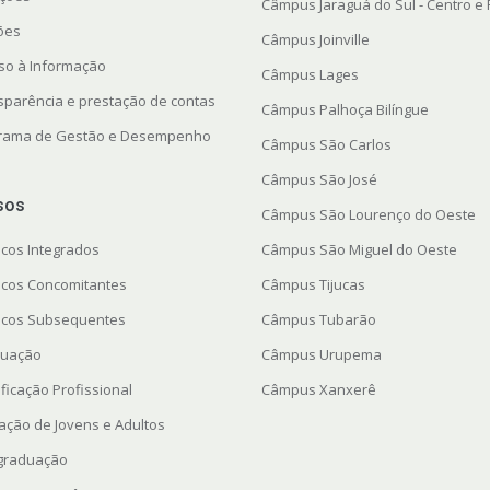
Câmpus Jaraguá do Sul - Centro e
ções
Câmpus Joinville
so à Informação
Câmpus Lages
sparência e prestação de contas
Câmpus Palhoça Bilíngue
rama de Gestão e Desempenho
Câmpus São Carlos
Câmpus São José
sos
Câmpus São Lourenço do Oeste
icos Integrados
Câmpus São Miguel do Oeste
icos Concomitantes
Câmpus Tijucas
icos Subsequentes
Câmpus Tubarão
uação
Câmpus Urupema
ficação Profissional
Câmpus Xanxerê
ação de Jovens e Adultos
graduação