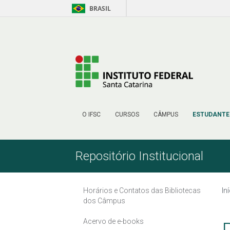
BRASIL
Skip to Content
O IFSC
CURSOS
CÂMPUS
ESTUDANTE
Repositório Institucional
Horários e Contatos das Bibliotecas
In
dos Câmpus
Acervo de e-books