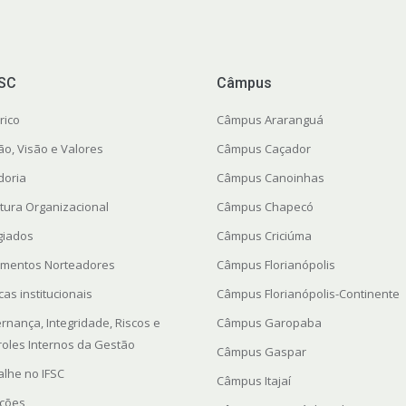
FSC
Câmpus
rico
Câmpus Araranguá
ão, Visão e Valores
Câmpus Caçador
doria
Câmpus Canoinhas
utura Organizacional
Câmpus Chapecó
giados
Câmpus Criciúma
mentos Norteadores
Câmpus Florianópolis
icas institucionais
Câmpus Florianópolis-Continente
rnança, Integridade, Riscos e
Câmpus Garopaba
roles Internos da Gestão
Câmpus Gaspar
alhe no IFSC
Câmpus Itajaí
ações