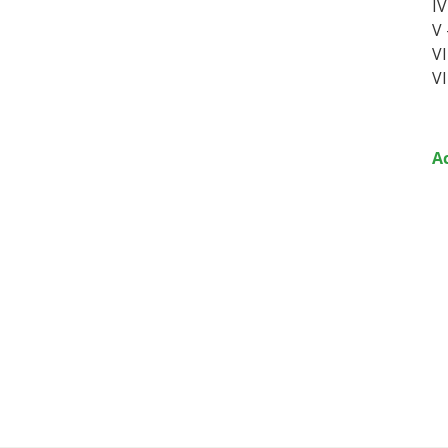
IV
V 
VI
VI
Ac