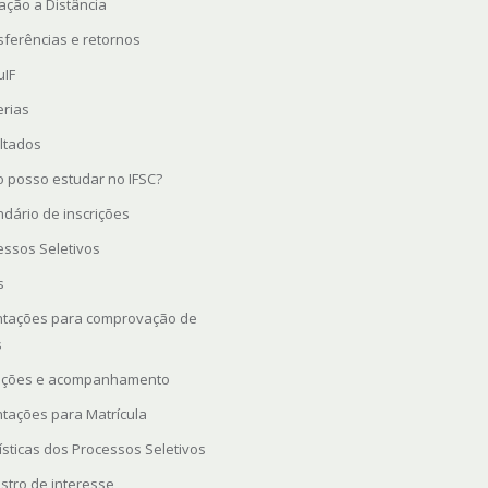
ação a Distância
sferências e retornos
uIF
erias
ltados
 posso estudar no IFSC?
ndário de inscrições
essos Seletivos
s
ntações para comprovação de
s
rições e acompanhamento
ntações para Matrícula
ísticas dos Processos Seletivos
stro de interesse