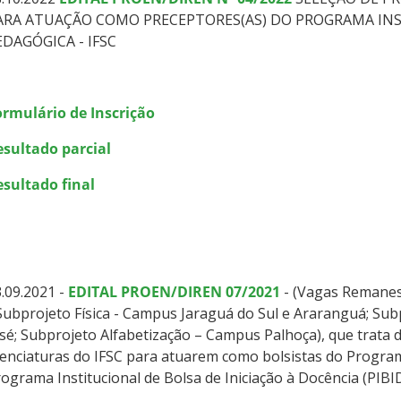
ARA ATUAÇÃO COMO PRECEPTORES(AS) DO PROGRAMA INS
EDAGÓGICA - IFSC
ormulário de Inscrição
esultado parcial
esultado final
.09.2021 -
EDITAL PROEN/DIREN 07/2021
- (Vagas Remane
Subprojeto Física - Campus Jaraguá do Sul e Araranguá; Su
sé; Subprojeto Alfabetização – Campus Palhoça), que trata 
cenciaturas do IFSC para atuarem como bolsistas do Progra
ograma Institucional de Bolsa de Iniciação à Docência (PIBID