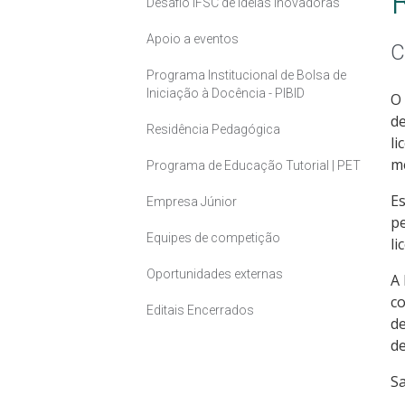
Desafio IFSC de ideias inovadoras
Apoio a eventos
C
Programa Institucional de Bolsa de
Iniciação à Docência - PIBID
O 
de
Residência Pedagógica
li
me
Programa de Educação Tutorial | PET
Es
Empresa Júnior
p
Equipes de competição
li
Oportunidades externas
A 
co
Editais Encerrados
de
de
S