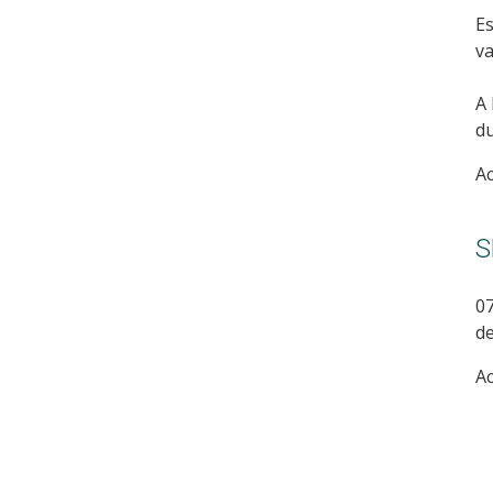
Es
va
A 
du
A
S
07
de
A