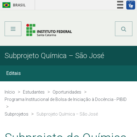
BRASIL
Órgãos do Governo
Acesso à informação
Legislação
Subprojeto Química – São José
Editais
Documentação e Legislação
Início
Estudantes
Oportunidades
Programa Institucional de Bolsa de Iniciação à Docência - PIBID
Eventos
Subprojetos
Subprojeto Química – São José
Subprojetos