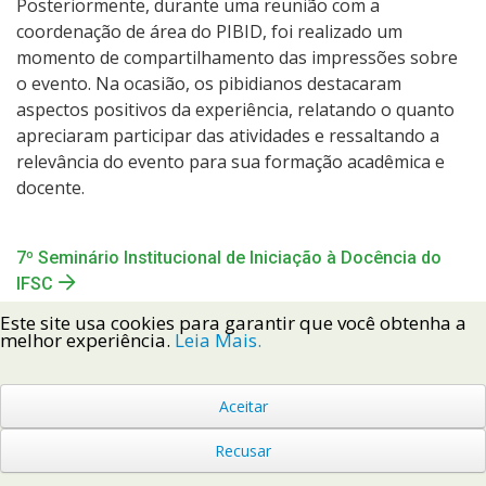
Posteriormente, durante uma reunião com a
coordenação de área do PIBID, foi realizado um
momento de compartilhamento das impressões sobre
o evento. Na ocasião, os pibidianos destacaram
aspectos positivos da experiência, relatando o quanto
apreciaram participar das atividades e ressaltando a
relevância do evento para sua formação acadêmica e
docente.
7º Seminário Institucional de Iniciação à Docência do
IFSC
Este site usa cookies para garantir que você obtenha a
Anais do 7º Seminário Institucional de Iniciação à
melhor experiência.
Leia Mais.
Docência do IFSC
Aceitar
Recusar