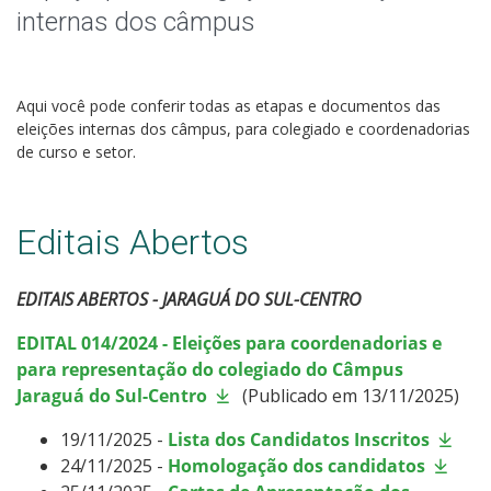
Colegiados
internas dos câmpus
Documentos Norteadores
Aqui você pode conferir todas as etapas e documentos das
Trabalhe no IFSC
eleições internas dos câmpus, para colegiado e coordenadorias
de curso e setor.
Licitações
Editais Abertos
Acesso à Informação
Ouvidoria
EDITAIS ABERTOS - JARAGUÁ DO SUL-CENTRO
EDITAL 014/2024 - Eleições para coordenadorias e
Editais Locais
para representação do colegiado do Câmpus
Jaraguá do Sul-Centro
(Publicado em 13/11/2025)
19/11/2025 -
Lista dos Candidatos Inscritos
24/11/2025 -
Homologação dos candidatos