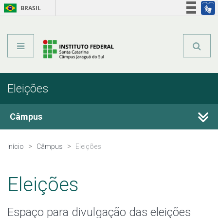
BRASIL
Órgãos do Governo
Acesso à informação
Legislação
Eleições
Câmpus
Histórico
Início
Câmpus
Eleições
Eleições
Eleições
Estrutura Organizacional
Espaço para divulgação das eleições