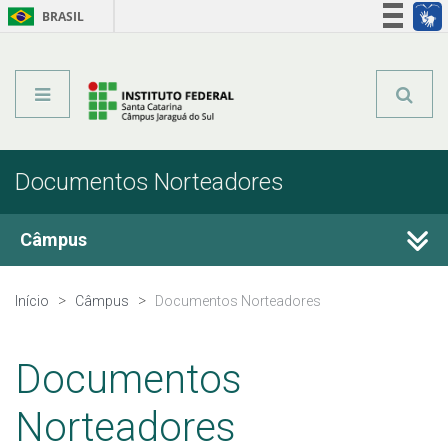
BRASIL
Órgãos do Governo
Acesso à informação
Legislação
Documentos Norteadores
Câmpus
Histórico
Início
Câmpus
Documentos Norteadores
Eleições
Documentos
Estrutura Organizacional
Norteadores