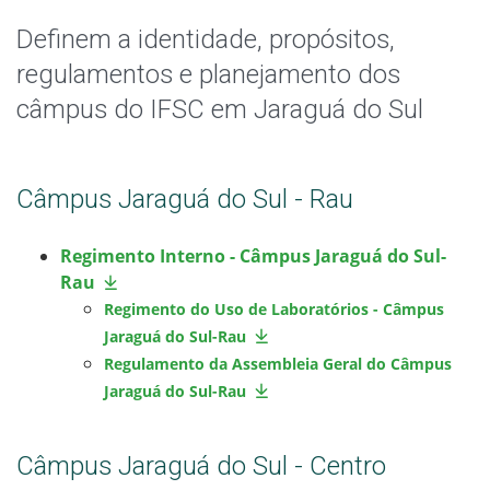
Colegiados
Definem a identidade, propósitos,
Documentos Norteadores
regulamentos e planejamento dos
câmpus do IFSC em Jaraguá do Sul
Trabalhe no IFSC
Licitações
Câmpus Jaraguá do Sul - Rau
Acesso à Informação
Regimento
Interno - Câmpus Jaraguá do Sul-
Rau
Ouvidoria
Regimento do Uso de Laboratórios - Câmpus
Jaraguá do Sul-Rau
Editais Locais
Regulamento da Assembleia Geral do Câmpus
Jaraguá do Sul-Rau
Câmpus Jaraguá do Sul - Centro