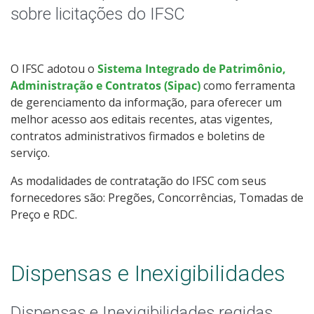
Editais Internos
sobre licitações do IFSC
Documentos Norteadores
O IFSC adotou o
Sistema Integrado de Patrimônio,
Trabalhe no IFSC
Administração e Contratos (Sipac)
como ferramenta
de gerenciamento da informação, para oferecer um
Licitações
melhor acesso aos editais recentes, atas vigentes,
contratos administrativos firmados e boletins de
Acesso à Informação
serviço.
As modalidades de contratação do IFSC com seus
Ouvidoria
fornecedores são: Pregões, Concorrências, Tomadas de
Preço e RDC.
Dispensas e Inexigibilidades
Dispensas e Inexigibilidades regidas