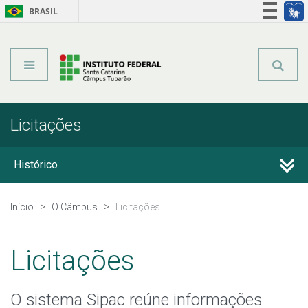
BRASIL
Órgãos do Governo
Acesso à informação
Legislação
Licitações
Histórico
Horário de Funcionamento
Início
O Câmpus
Licitações
Estrutura Organizacional
Licitações
Colegiados
O sistema Sipac reúne informações