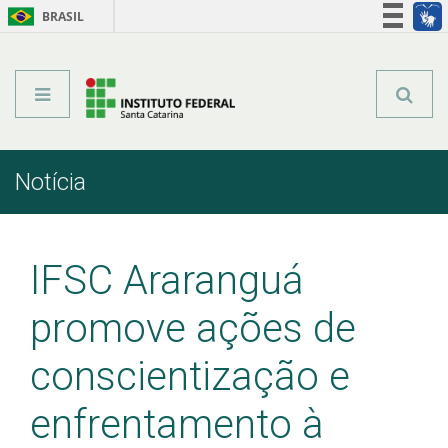
BRASIL
Órgãos do Governo
Acesso à informação
Legislação
Notícia
Início
Comunicação
Notícia
IFSC Araranguá
promove ações de
conscientização e
enfrentamento à