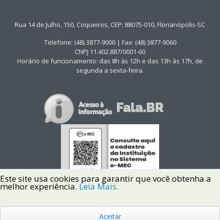
Rua 14 de Julho, 150, Coqueiros, CEP: 88075-010, Florianópolis-SC
Telefone: (48) 3877-9000 | Fax: (48) 3877-9060
CNPJ 11.402.887/0001-60
Horário de funcionamento: das 8h às 12h e das 13h às 17h, de
segunda a sexta-feira.
Este site usa cookies para garantir que você obtenha a
melhor experiência.
Leia Mais.
Aceitar
Copyright © 2022 Instituto Federal de Santa Catarina IFSC